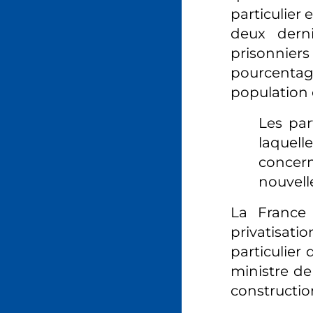
particulier 
deux dern
prisonnier
pourcentag
population c
Les par
laquel
concern
nouvell
La France
privatisati
particulier 
ministre de
construction