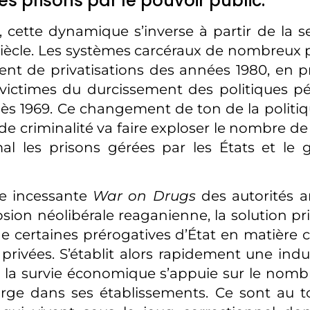
es prisons par le pouvoir public.
cette dynamique s’inverse à partir de la 
ècle. Les systèmes carcéraux de nombreux 
ent de privatisations des années 1980, en pr
 victimes du durcissement des politiques 
ès 1969. Ce changement de ton de la politi
de criminalité va faire exploser le nombre de
al les prisons gérées par les États et le
te incessante
War on Drugs
des autorités a
osion néolibérale reaganienne, la solution pr
de certaines prérogatives d’État en matière c
 privées. S’établit alors rapidement une indu
 la survie économique s’appuie sur le nom
rge dans ses établissements. Ce sont au to