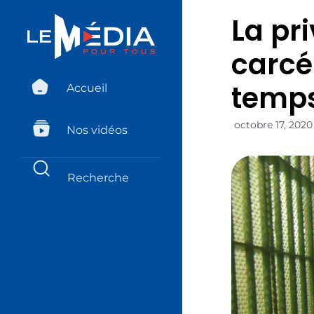
La pr
carcé
temp
Accueil
octobre 17, 2020
Nos vidéos