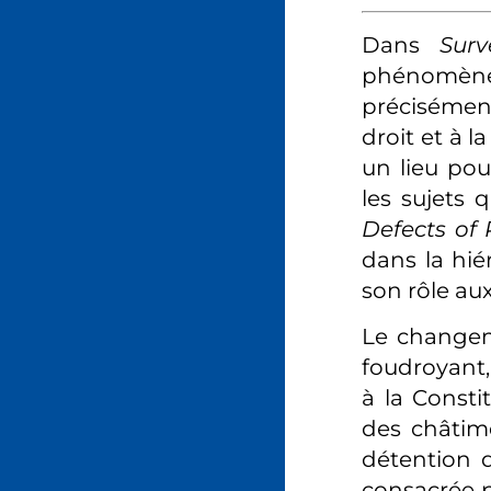
Dans
Surv
phénomène 
précisément
droit et à 
un lieu pour
les sujets 
Defects of 
dans la hié
son rôle aux
Le changeme
foudroyant
à la Consti
des châtime
détention d
consacrée p