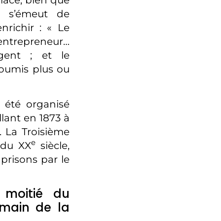
place, bien que
on s’émeut de
nrichir : « Le
entrepreneur…
rgent ; et le
soumis plus ou
 été organisé
lant en 1873 à
 La Troisième
e
 du XX
siècle,
prisons par le
 moitié du
 main de la