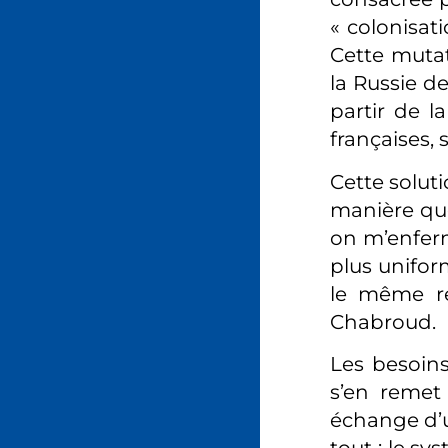
« colonisati
Cette mutat
la Russie de
partir de l
françaises, 
Cette solut
manière que
on m’enferm
plus unifor
le même re
Chabroud.
Les besoins
s’en remet
échange d’u