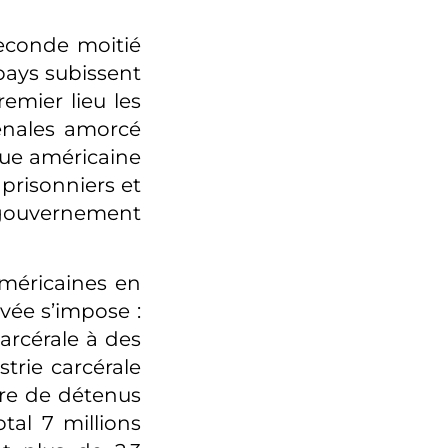
seconde moitié
pays subissent
emier lieu les
pénales amorcé
que américaine
 prisonniers et
 gouvernement
méricaines en
ivée s’impose :
arcérale à des
strie carcérale
bre de détenus
tal 7 millions