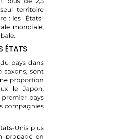
nt plus de 2,3
eul territoire
e : les États-
rale mondiale,
obale.
S ÉTATS
n du pays dans
lo-saxons, sont
une proportion
ux le Japon,
le premier pays
es compagnies
tats-Unis plus
en propagé en