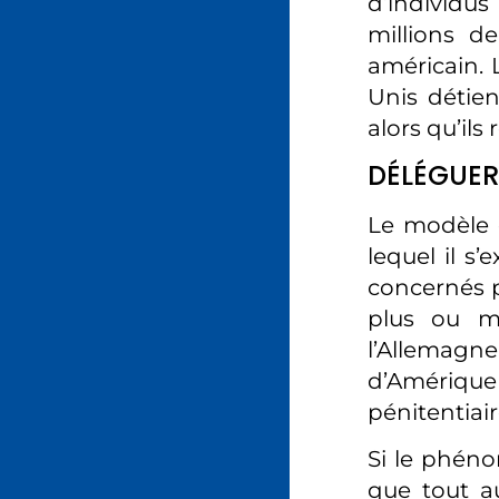
d’individus
millions de
américain. 
Unis détien
alors qu’ils
DÉLÉGUER
Le modèle c
lequel il s
concernés p
plus ou m
l’Allemagne,
d’Amérique
pénitentiair
Si le phéno
que tout a