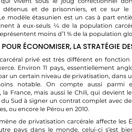
 qui vivent sous le joug correctionnel do
 détenus et de prisonniers, et ce sur le s
Le modèle étasunien est un cas à part entièr
nent à eux-seuls ¼ de la population carcé
 représentent moins d’1 % de la population gl
 POUR ÉCONOMISER, LA STRATÉGIE DE
arcéral privé est très différent en fonctio
’exerce. Environ 11 pays, essentiellement ang
ar un certain niveau de privatisation, dans 
oins notable. On compte aussi parmi e
 la France, mais aussi le Chili, qui devient 
 du Sud à signer un contrat complet avec d
es, ou encore le Pérou en 2010.
mène de privatisation carcérale affecte les É
utre pays dans le monde, celui-ci s’est bi