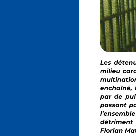
Les détenu
milieu car
multinatio
enchaîné, 
par de pui
passant par
l’ensemble
détriment 
Florian Ma