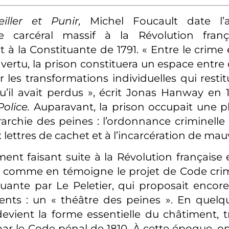
eiller et Punir,
Michel Foucault date l’
carcéral massif à la Révolution frança
 à la Constituante de 1791. « Entre le crime 
la vertu, la prison constituera un espace ent
 les transformations individuelles qui restit
qu’il avait perdus », écrit Jonas Hanway en
Police.
Auparavant, la prison occupait une pl
rarchie des peines : l’ordonnance criminelle 
 lettres de cachet et à l’incarcération de mau
nt faisant suite à la Révolution française 
, comme en témoigne le projet de Code crim
tuante par Le Peletier, qui proposait encore
nts : un « théâtre des peines ». En quelq
evient la forme essentielle du châtiment, 
ar le Code pénal de 1810. À cette époque, on