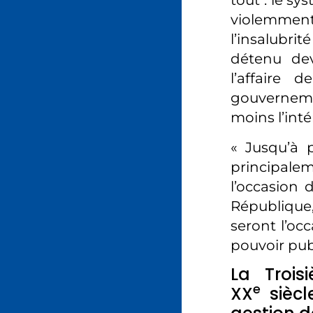
tout : le sy
violemment
l’insalubri
détenu dev
l’affaire 
gouvernemen
moins l’intér
« Jusqu’à 
principalem
l’occasion
République
seront l’oc
pouvoir pub
La Trois
e
XX
siècl