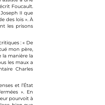
écrit Foucault.
 Joseph II que
e des lois ». À
nt les prisons
ritiques : « De
i tué mon père,
 la manière la
ous les maux a
taire Charles
nses et l’État
fermées ». En
neur pourvoit à