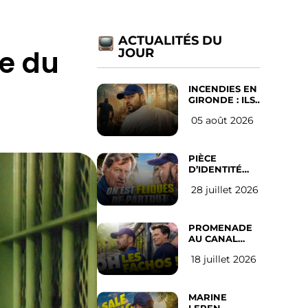
ACTUALITÉS DU
le du
JOUR
INCENDIES EN
GIRONDE : ILS
ONT REFUSÉ
05 août 2026
D’ABANDONNER
LEUR VILLE
PIÈCE
D’IDENTITÉ
OBLIGATOIRE
28 juillet 2026
SUR LES
RÉSEAUX
SOCIAUX :
l’avis des
PROMENADE
Français
AU CANAL
SAINT MARTIN
18 juillet 2026
(les gauchistes
ne veulent
pas)
MARINE