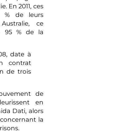
e. En 2011, ces
9 % de leurs
ustralie, ce
e 95 % de la
08, date à
n contrat
n de trois
mouvement de
fleurissent en
ida Dati, alors
 concernant la
risons.