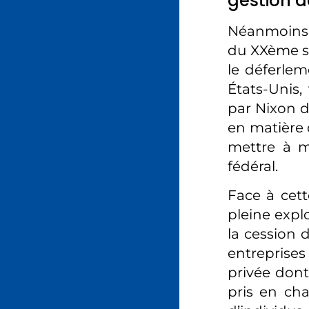
gestion d
Néanmoins, 
du XXème si
le déferlem
États-Unis,
par Nixon d
en matière 
mettre à m
fédéral.
Face à cet
pleine expl
la cession 
entreprises
privée dont
pris en cha