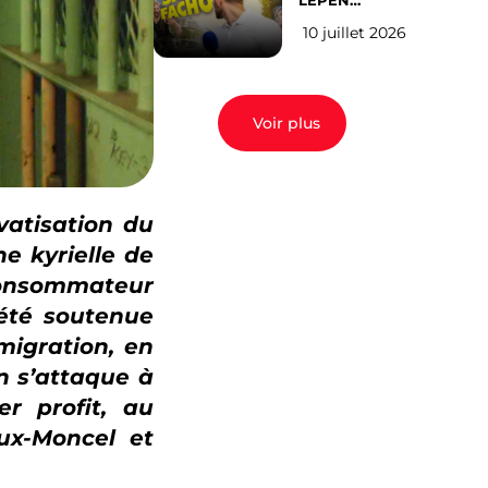
LEPEN
CANDIDATE
10 juillet 2026
EN 2027 : l’avis
des Parisiens
Voir plus
vatisation du
e kyrielle de
 consommateur
 été soutenue
migration, en
on s’attaque à
r profit, au
aux-Moncel et