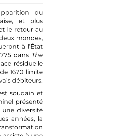
apparition du
ise, et plus
et le retour au
re deux mondes,
ueront à l’État
 1775 dans
The
ace résiduelle
de 1670 limite
vais débiteurs.
est soudain et
inel présenté
 une diversité
ues années, la
transformation
 assiste à une