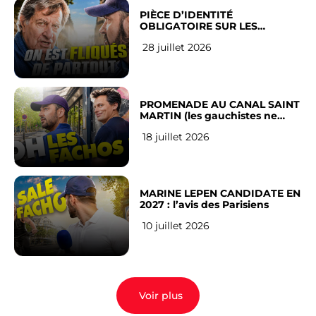
PIÈCE D’IDENTITÉ
OBLIGATOIRE SUR LES
RÉSEAUX SOCIAUX : l’avis des
28 juillet 2026
Français
PROMENADE AU CANAL SAINT
MARTIN (les gauchistes ne
veulent pas)
18 juillet 2026
MARINE LEPEN CANDIDATE EN
2027 : l’avis des Parisiens
10 juillet 2026
Voir plus