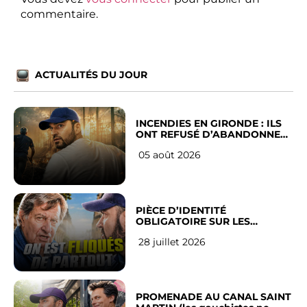
commentaire.
ACTUALITÉS DU JOUR
INCENDIES EN GIRONDE : ILS
ONT REFUSÉ D’ABANDONNER
LEUR VILLE
05 août 2026
PIÈCE D’IDENTITÉ
OBLIGATOIRE SUR LES
RÉSEAUX SOCIAUX : l’avis des
28 juillet 2026
Français
PROMENADE AU CANAL SAINT