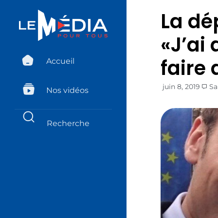
La dé
«J’ai
faire
Accueil
juin 8, 2019
Sa
Nos vidéos