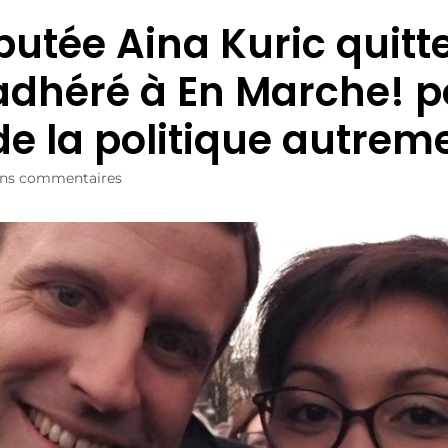
putée Aina Kuric quitt
 adhéré à En Marche! 
 de la politique autrem
ns commentaires