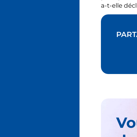
a-t-elle dé
PART
Vo