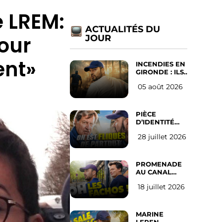
e LREM:
ACTUALITÉS DU
pour
JOUR
ent»
INCENDIES EN
GIRONDE : ILS
ONT REFUSÉ
05 août 2026
D’ABANDONNER
LEUR VILLE
PIÈCE
D’IDENTITÉ
OBLIGATOIRE
28 juillet 2026
SUR LES
RÉSEAUX
SOCIAUX :
l’avis des
PROMENADE
Français
AU CANAL
SAINT MARTIN
18 juillet 2026
(les gauchistes
ne veulent
pas)
MARINE