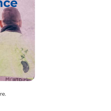
nce
re.