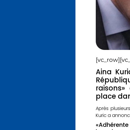
[vc_row][vc
Aina Kuri
Républiqu
raisons»
place dan
Après plusieur
Kuric a annoncé 
«Adhérente 