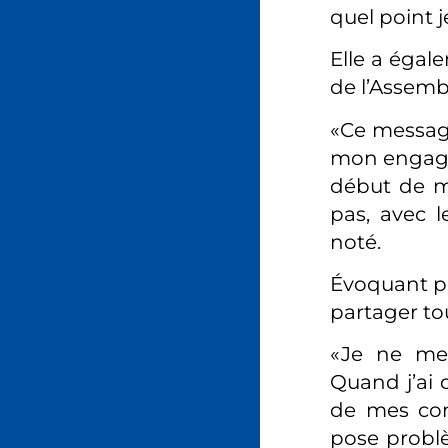
quel point j
Elle a égal
de l’Assem
«Ce message
mon engagem
début de mo
pas, avec l
noté.
Évoquant po
partager tou
«Je ne me 
Quand j’ai 
de mes conc
pose probl