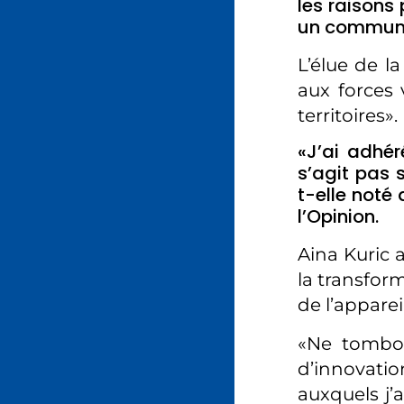
les raisons
un commun
L’élue de 
aux forces 
territoires».
«J’ai adhér
s’agit pas 
t-elle noté
l’Opinion.
Aina Kuric 
la transfor
de l’appareil
«Ne tombon
d’innovatio
auxquels j’