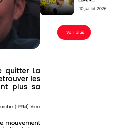
LEPEN
CANDIDATE
10 juillet 2026
EN 2027 : l’avis
des Parisiens
Voir plus
 quitter La
trouver les
nt plus sa
arche (LREM) Aina
s ce mouvement