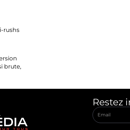
i-rushs
version
i brute,
Restez 