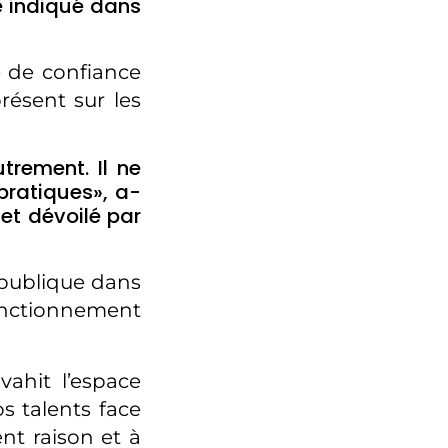
e indiqué dans
 de confiance
résent sur les
trement. Il ne
pratiques», a-
et dévoilé par
République dans
fonctionnement
ahit l’espace
os talents face
ent raison et à