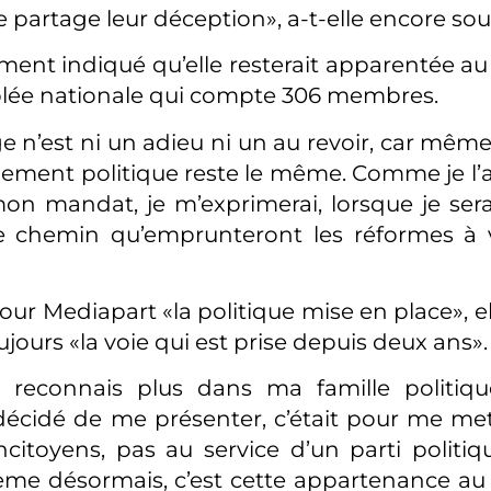
e partage leur déception», a-t-elle encore sou
ement indiqué qu’elle resterait apparentée 
blée nationale qui compte 306 membres.
 n’est ni un adieu ni un au revoir, car même
ent politique reste le même. Comme je l’ai 
n mandat, je m’exprimerai, lorsque je sera
e chemin qu’emprunteront les réformes à ve
ur Mediapart «la politique mise en place», el
jours «la voie qui est prise depuis deux ans».
reconnais plus dans ma famille politique
décidé de me présenter, c’était pour me met
itoyens, pas au service d’un parti politi
ème désormais, c’est cette appartenance a