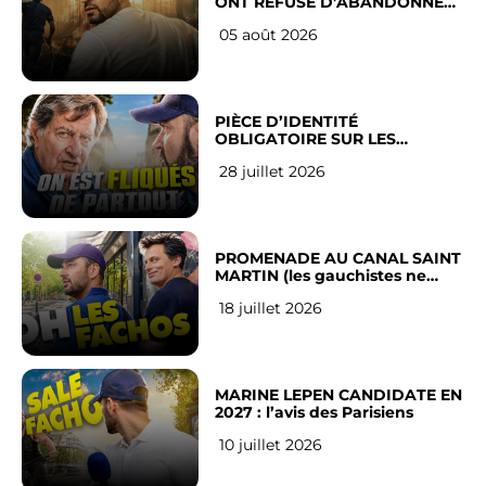
ONT REFUSÉ D’ABANDONNER
LEUR VILLE
05 août 2026
PIÈCE D’IDENTITÉ
OBLIGATOIRE SUR LES
RÉSEAUX SOCIAUX : l’avis des
28 juillet 2026
Français
PROMENADE AU CANAL SAINT
MARTIN (les gauchistes ne
veulent pas)
18 juillet 2026
MARINE LEPEN CANDIDATE EN
2027 : l’avis des Parisiens
10 juillet 2026