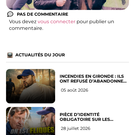
PAS DE COMMENTAIRE
Vous devez
vous connecter
pour publier un
commentaire.
ACTUALITÉS DU JOUR
INCENDIES EN GIRONDE : ILS
ONT REFUSÉ D’ABANDONNER
LEUR VILLE
05 août 2026
PIÈCE D’IDENTITÉ
OBLIGATOIRE SUR LES
RÉSEAUX SOCIAUX : l’avis des
28 juillet 2026
Français