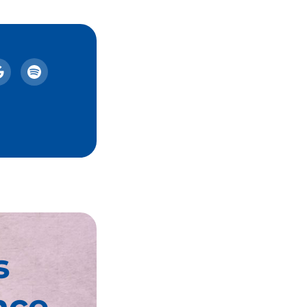
s
nce