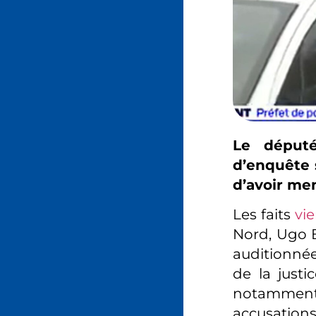
Le député
d’enquête 
d’avoir men
Les faits
vi
Nord, Ugo B
auditionnée
de la justi
notamment 
accusation