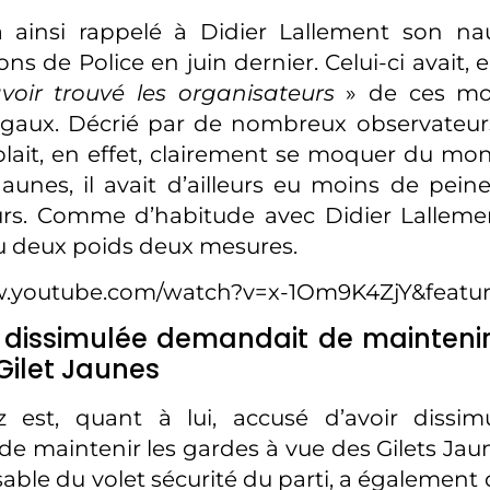
a ainsi rappelé à Didier Lallement son na
ns de Police en juin dernier. Celui-ci avait, e
voir trouvé les organisateurs
» de ces mo
llégaux. Décrié par de nombreux observateurs
lait, en effet, clairement se moquer du mon
Jaunes, il avait d’ailleurs eu moins de peine
rs. Comme d’habitude avec Didier Lallement,
u deux poids deux mesures.
w.youtube.com/watch?v=x-1Om9K4ZjY&featur
 dissimulée demandait de maintenir
Gilet Jaunes
 est, quant à lui, accusé d’avoir dissi
de maintenir les gardes à vue des Gilets Jau
sable du volet sécurité du parti, a égalemen