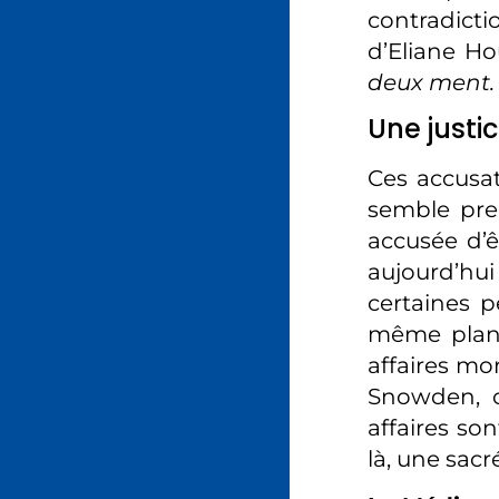
contradict
d’Eliane Hou
deux ment. 
Une justi
Ces accusat
semble pre
accusée d’êt
aujourd’h
certaines p
même plan d
affaires mo
Snowden, ce
affaires son
là, une sacr