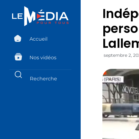
Indép
perso
Lalle
Accueil
septembre 2, 20
Nos vidéos