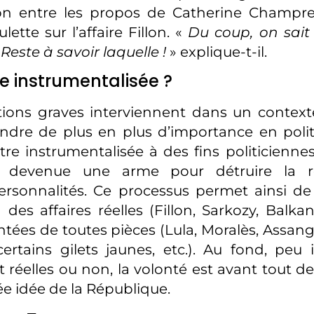
ion entre les propos de Catherine Champre
lette sur l’affaire Fillon. «
Du coup, on sait
Reste à savoir laquelle !
» explique-t-il.
ce instrumentalisée ?
ions graves interviennent dans un contexte
ndre de plus en plus d’importance en polit
re instrumentalisée à des fins politiciennes,
ui devenue une arme pour détruire la r
ersonnalités. Ce processus permet ainsi de
es affaires réelles (Fillon, Sarkozy, Balkany
ntées de toutes pièces (Lula, Moralès, Assan
rtains gilets jaunes, etc.). Au fond, peu 
t réelles ou non, la volonté est avant tout de 
ée idée de la République.