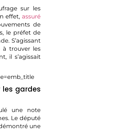
ufrage sur les
n effet,
assuré
uvements de
, le préfet de
de. S’agissant
 à trouver les
 il s’agissait
e=emb_title
 les gardes
mulé une note
nes. Le député
t démontré une