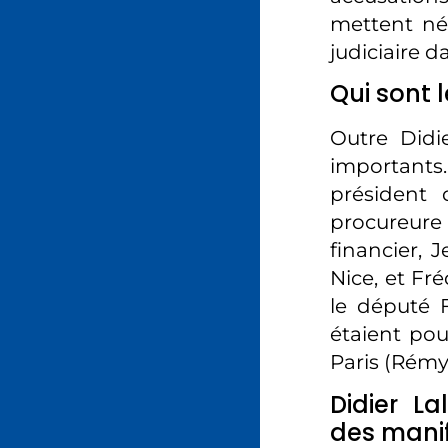
mettent né
judiciaire d
Qui sont 
Outre Didi
importants.
président 
procureure
financier, 
Nice, et Fré
le député F
étaient pou
Paris (Rémy
Didier La
des manif