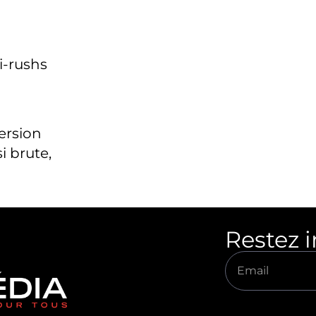
i-rushs
version
i brute,
Restez 