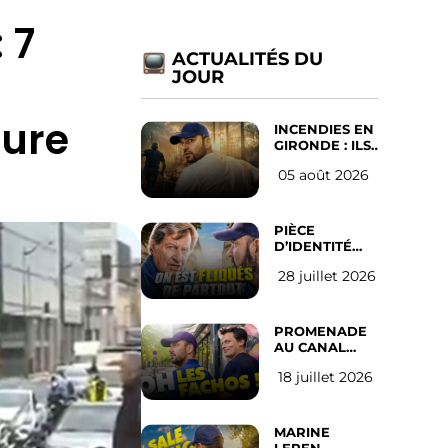
 7
ACTUALITÉS DU
JOUR
jure
INCENDIES EN
GIRONDE : ILS
ONT REFUSÉ
05 août 2026
D’ABANDONNER
LEUR VILLE
PIÈCE
D’IDENTITÉ
OBLIGATOIRE
28 juillet 2026
SUR LES
RÉSEAUX
SOCIAUX :
l’avis des
PROMENADE
Français
AU CANAL
SAINT MARTIN
18 juillet 2026
(les gauchistes
ne veulent
pas)
MARINE