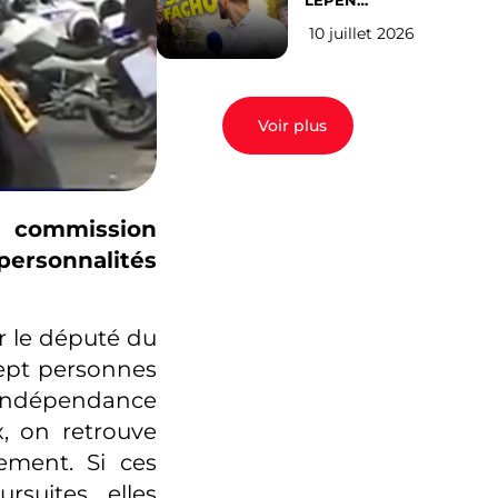
LEPEN
CANDIDATE
10 juillet 2026
EN 2027 : l’avis
des Parisiens
Voir plus
e commission
personnalités
r le député du
sept personnes
l’indépendance
x, on retrouve
ement. Si ces
suites, elles