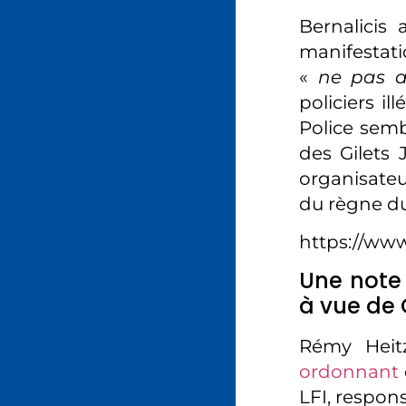
Bernalicis 
manifestatio
«
ne pas a
policiers i
Police semb
des Gilets 
organisateu
du règne d
https://ww
Une note
à vue de 
Rémy Heitz
ordonnant
LFI, respon