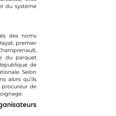
el du système
usés des noms
Hayat, premier
Champrenault,
fe du parquet
 République de
ationale. Selon
s alors qu’ils
e procureur de
moignage.
ganisateurs