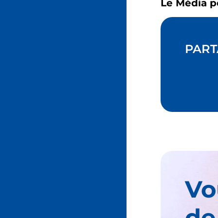
Le Média p
PART
Vo
de