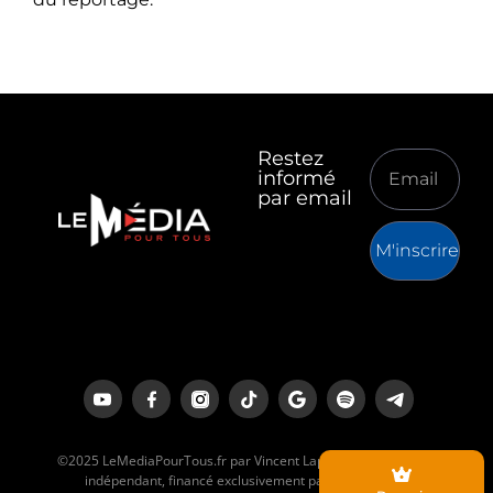
Restez
informé
par email
M'inscrire
©2025 LeMediaPourTous.fr par Vincent Lapierre est un média
indépendant, financé exclusivement par ses lecteurs.