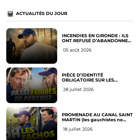
ACTUALITÉS DU JOUR
INCENDIES EN GIRONDE : ILS
ONT REFUSÉ D’ABANDONNER
LEUR VILLE
05 août 2026
PIÈCE D’IDENTITÉ
OBLIGATOIRE SUR LES
RÉSEAUX SOCIAUX : l’avis des
28 juillet 2026
Français
PROMENADE AU CANAL SAINT
MARTIN (les gauchistes ne
veulent pas)
18 juillet 2026