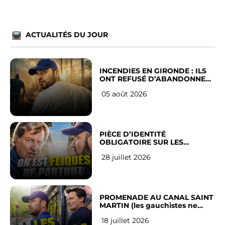
ACTUALITÉS DU JOUR
INCENDIES EN GIRONDE : ILS
ONT REFUSÉ D’ABANDONNER
LEUR VILLE
05 août 2026
PIÈCE D’IDENTITÉ
OBLIGATOIRE SUR LES
RÉSEAUX SOCIAUX : l’avis des
28 juillet 2026
Français
PROMENADE AU CANAL SAINT
MARTIN (les gauchistes ne
veulent pas)
18 juillet 2026