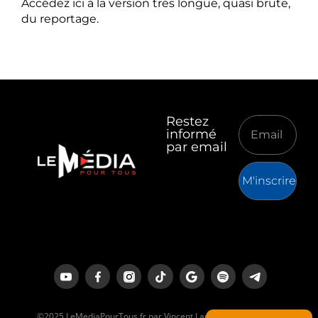
Accédez ici à la version très longue, quasi brute,
du reportage.
Restez
informé
par email
M'inscrire
©2025 LeMediaPourTous.fr par Vincent Lapierre est un média