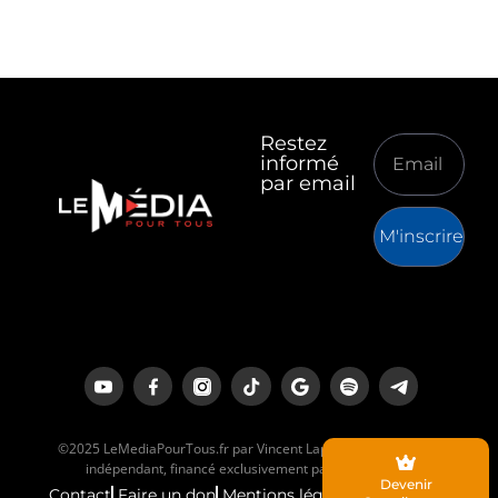
Restez
informé
par email
M'inscrire
©2025 LeMediaPourTous.fr par Vincent Lapierre est un média
indépendant, financé exclusivement par ses lecteurs.
Devenir
Contact
Faire un don
Mentions légales