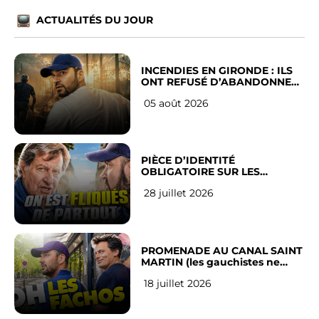
ACTUALITÉS DU JOUR
INCENDIES EN GIRONDE : ILS
ONT REFUSÉ D’ABANDONNER
LEUR VILLE
05 août 2026
PIÈCE D’IDENTITÉ
OBLIGATOIRE SUR LES
RÉSEAUX SOCIAUX : l’avis des
28 juillet 2026
Français
PROMENADE AU CANAL SAINT
MARTIN (les gauchistes ne
veulent pas)
18 juillet 2026