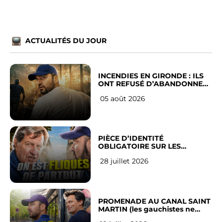
ACTUALITÉS DU JOUR
INCENDIES EN GIRONDE : ILS
ONT REFUSÉ D’ABANDONNER
LEUR VILLE
05 août 2026
PIÈCE D’IDENTITÉ
OBLIGATOIRE SUR LES
RÉSEAUX SOCIAUX : l’avis des
28 juillet 2026
Français
PROMENADE AU CANAL SAINT
MARTIN (les gauchistes ne
veulent pas)