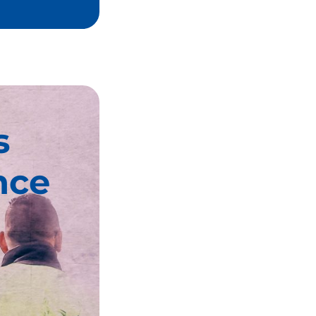
s
nce