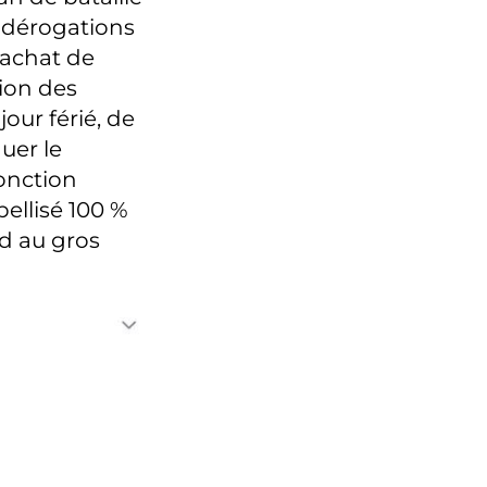
s dérogations
rachat de
sion des
our férié, de
uer le
fonction
ellisé 100 %
nd au gros