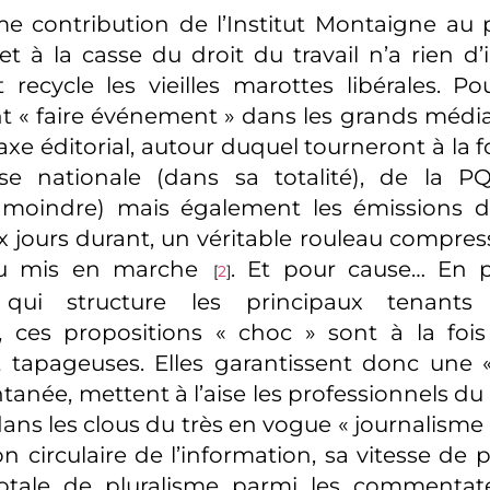
e contribution de l’Institut Montaigne au
 et à la casse du droit du travail n’a rien d’
recycle les vieilles marottes libérales. Pou
nt « faire événement » dans les grands média
xe éditorial, autour duquel tourneront à la fo
se nationale (dans sa totalité), de la 
 moindre) mais également les émissions d
 jours durant, un véritable rouleau compresse
u mis en marche
. Et pour cause… En p
[
2
]
ie qui structure les principaux tenant
, ces propositions « choc » sont à la fois
 tapageuses. Elles garantissent donc une 
ntanée, mettent à l’aise les professionnels d
ans les clous du très en vogue « journalisme 
on circulaire de l’information, sa vitesse de
totale de pluralisme parmi les commentate