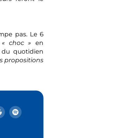
ompe pas. Le 6
n
« choc »
en
 du quotidien
s propositions