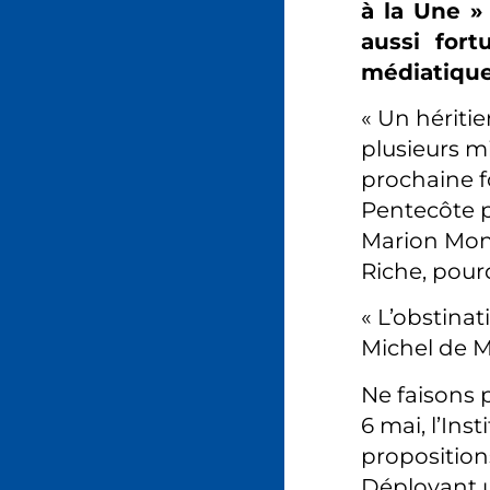
à la Une »
aussi fort
médiatique
« Un héritie
plusieurs mi
prochaine fo
Pentecôte pa
Marion Mont
Riche, pourq
« L’obstinat
Michel de M
Ne faisons 
6 mai, l’In
proposition
Déployant u