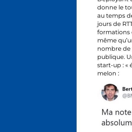
donne le to
au temps de
jours de RTT
formations 
même qu’une
nombre de R
publique. U
start-up : «
melon :