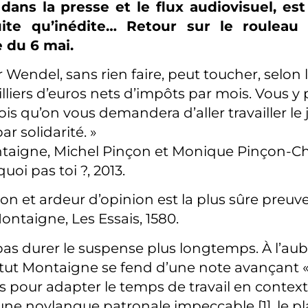
 dans la presse et le flux audiovisuel, e
uite qu’inédite… Retour sur le rouleau
 du 6 mai.
r Wendel, sans rien faire, peut toucher, selon 
lliers d’euros nets d’impôts par mois. Vous y 
is qu’on vous demandera d’aller travailler le 
r solidarité. »
aigne, Michel Pinçon et Monique Pinçon-Ch
uoi pas toi ?, 2013.
ion et ardeur d’opinion est la plus sûre preuve
ontaigne, Les Essais, 1580.
pas durer le suspense plus longtemps. À l’au
stitut Montaigne se fend d’une note avançant 
s pour adapter le temps de travail en contexte
ne novlangue patronale impeccable [1], le pla