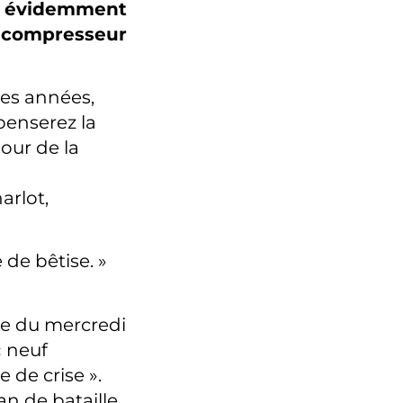
st évidemment
 compresseur
les années,
penserez la
jour de la
arlot,
 de bêtise. »
be du mercredi
« neuf
 de crise ».
n de bataille