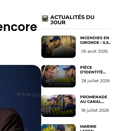
ACTUALITÉS DU
 encore
JOUR
INCENDIES EN
GIRONDE : ILS
ONT REFUSÉ
05 août 2026
D’ABANDONNER
LEUR VILLE
PIÈCE
D’IDENTITÉ
OBLIGATOIRE
28 juillet 2026
SUR LES
RÉSEAUX
SOCIAUX :
l’avis des
PROMENADE
Français
AU CANAL
SAINT MARTIN
18 juillet 2026
(les gauchistes
ne veulent
pas)
MARINE