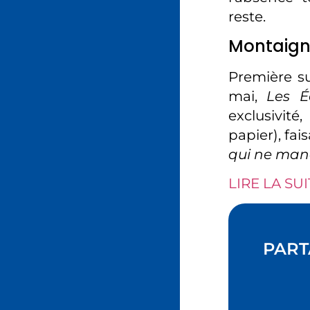
reste.
Montaign
Première su
mai,
Les É
exclusivit
papier), fa
qui ne manq
LIRE LA SUI
PART