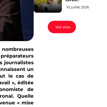
LEPEN
CANDIDATE
10 juillet 2026
EN 2027 : l’avis
des Parisiens
Voir plus
de nombreuses
réparateurs
 journalistes
connaissent un
ut le cas de
vail », éditée
conomiste de
ronal. Quelle
evenue « mise