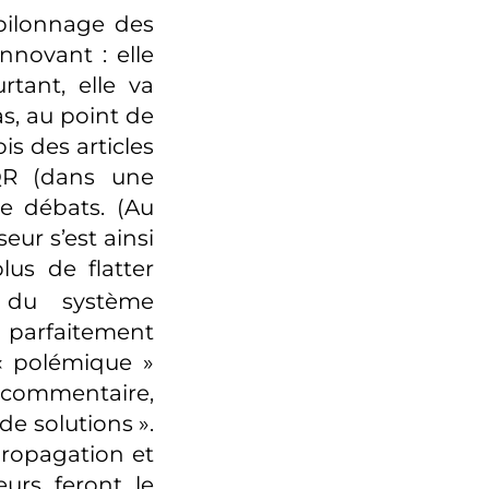
 pilonnage des
innovant : elle
rtant, elle va
s, au point de
is des articles
PQR (dans une
e débats. (Au
ur s’est ainsi
lus de flatter
s du système
 parfaitement
« polémique »
u commentaire,
de solutions ».
 propagation et
urs feront le