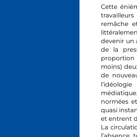
Cette énièm
travailleurs
remâche et 
littéraleme
devenir un a
de la pres
proportion
moins) deux
de nouvea
l’idéolog
médiatique
normées et
quasi insta
et entrent d
La circulati
l’absence 