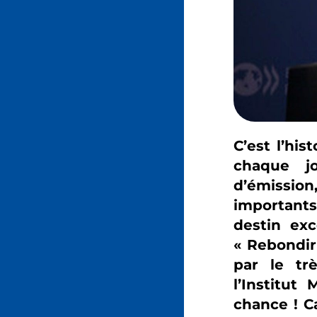
C’est l’hi
chaque j
d’émission
importants.
destin exc
« Rebondir 
par le tr
l’Institut
chance ! C