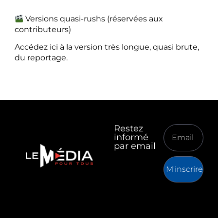
Versions quasi-rushs (réservées aux
contributeurs)
Accédez ici à la version très longue, quasi brute,
du reportage.
Restez
informé
par email
M'inscrire