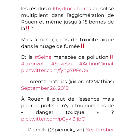
les résidus d’
#hydrocarbures
au sol se
multiplient dans l’agglomération de
Rouen et même jusqu’à 15 bornes de
la
?
Mais a part ça, pas de toxicité aiguë
dans le nuage de fumée
Et la
#Seine
menacée de pollution
#Lubrizol
#Seveso
#ActionClimat
pic.twitter.com/fyng7PFsO6
— Lorentz mathias (@LorentzMathias)
September 26, 2019
À Rouen il pleut de l’essence mais
pour le préfet il n’y a toujours pas de
« danger toxique » ?
pic.twitter.com/pGyki3fjbO
— Pierrick (@pierrick_lvn)
September