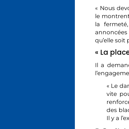
« Nous devo
le montrent
la fermeté
annoncées p
qu’elle soit
« La plac
Il a deman
l’engagemen
« Le da
vite po
renforc
des bla
Il y a l