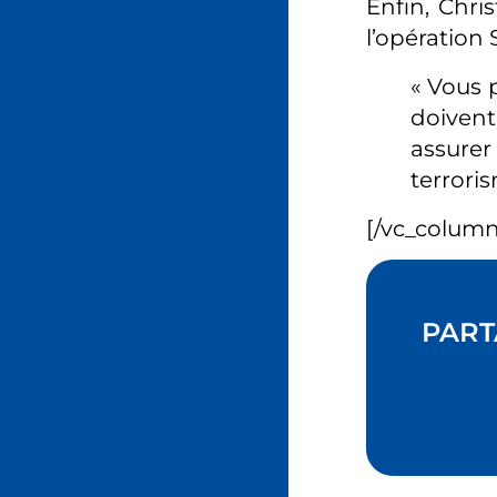
Enfin, Chri
l’opération
« Vous 
doivent
assure
terrorism
[/vc_column
PART