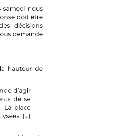
is samedi nous
onse doit être
des décisions
e vous demande
la hauteur de
ande d’agir
ents de se
. La place
lysées. (…)