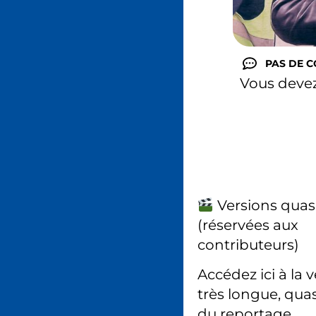
PAS DE 
Vous deve
Versions quas
(réservées aux
contributeurs)
Accédez ici à la 
très longue, quas
du reportage.