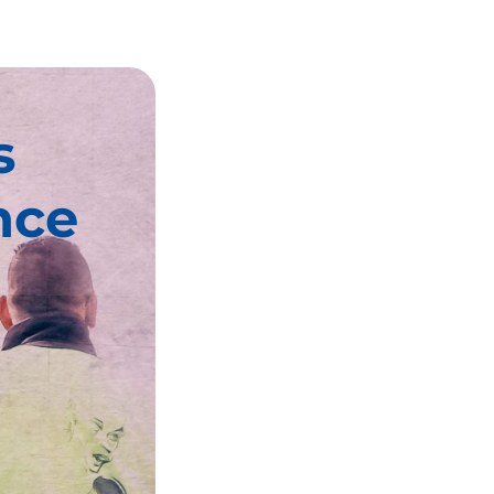
s
nce