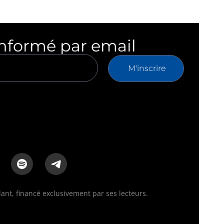
informé par email
M'inscrire
nt, financé exclusivement par ses lecteurs.