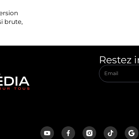
version
i brute,
Restez 