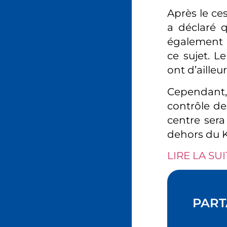
Après le ces
a déclaré 
également d
ce sujet. L
ont d’ailleu
Cependant, 
contrôle de
centre sera
dehors du 
LIRE LA SUI
PART