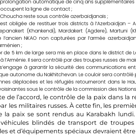
prolongation automatique de cinq ans supplémentaires 
ls occupent la ligne de contact ;
e Choucha reste sous contrôle azerbaïdjanais ;
est obligée de restituer trois districts à l’Azerbaïdjan –
tepanakert (Khankendi), Mardakert (Agdere), Martuni (
e l’ancien NKAO non capturées par l’armée azerbaïdjan
arménien ;
r de 5 km de large sera mis en place dans le district de La
 l’Arménie. Il sera contrôlé par des troupes russes de main
 s’engage à garantir la sécurité des communications entr
ique autonome du Nakhitchevan. Le couloir sera contrôlé p
nnes déplacées et les réfugiés retourneront dans le Ha
voisinantes sous le contrôle de la commission des Nations 
te de l’accord, le contrôle de la paix dans la r
r les militaires russes. À cette fin, les premi
 la paix se sont rendus au Karabakh lundi. 
 véhicules blindés de transport de troupes
es et d’équipements spéciaux devraient être