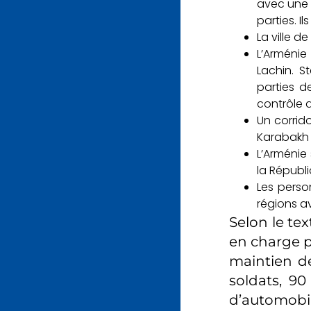
avec une 
parties. I
La ville d
L’Arménie 
Lachin. S
parties d
contrôle 
Un corrido
Karabakh à
L’Arménie
la Républ
Les perso
régions a
Selon le tex
en charge pa
maintien de
soldats, 90
d’automobil