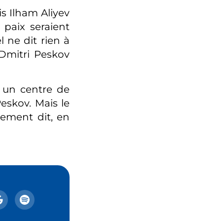
is Ilham Aliyev
paix seraient
 ne dit rien à
 Dmitri Peskov
r un centre de
eskov. Mais le
prement dit, en