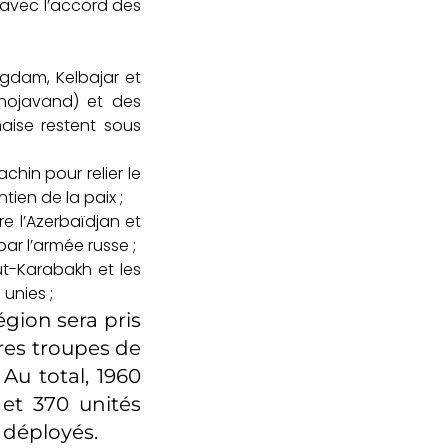
avec l’accord des
 Agdam, Kelbajar et
Khojavand) et des
aise restent sous
chin pour relier le
tien de la paix ;
e l’Azerbaïdjan et
ar l’armée russe ;
ut-Karabakh et les
unies ;
égion sera pris
ères troupes de
Au total, 1960
 et 370 unités
 déployés.