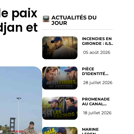
e paix
ACTUALITÉS DU
djan et
JOUR
INCENDIES EN
GIRONDE : ILS
ONT REFUSÉ
05 août 2026
D’ABANDONNER
LEUR VILLE
PIÈCE
D’IDENTITÉ
OBLIGATOIRE
28 juillet 2026
SUR LES
RÉSEAUX
SOCIAUX :
l’avis des
PROMENADE
Français
AU CANAL
SAINT MARTIN
18 juillet 2026
(les gauchistes
ne veulent
pas)
MARINE