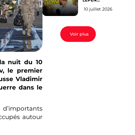
LEPEN
CANDIDATE
10 juillet 2026
EN 2027 : l’avis
des Parisiens
Voir plus
la nuit du 10
v, le premier
usse Vladimir
uerre dans le
 d’importants
occupés autour