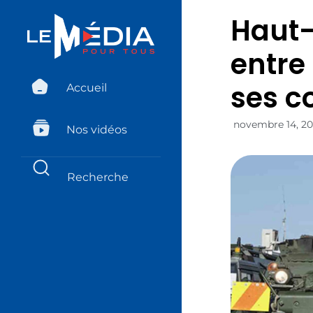
Haut-
entre
ses c
Accueil
novembre 14, 2
Nos vidéos