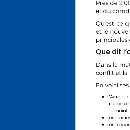
Près de 2 00
et du corrid
Qu’est-ce qu
et le nouve
principales 
Que dit l’
Dans la mati
conflit et la
En voici ses
L’Arméni
troupes re
de maintie
Les partie
Les troup