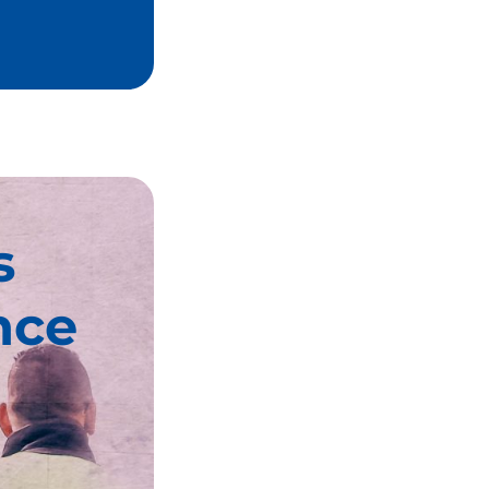
s
nce