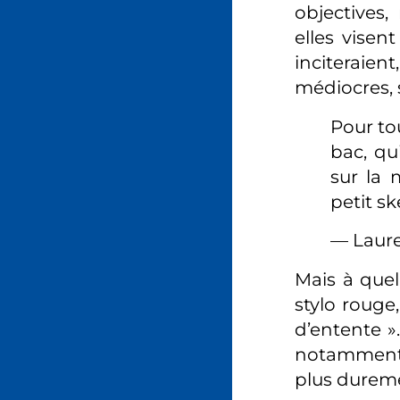
objectives,
elles visen
inciteraient
médiocres, 
Pour to
bac, qu
sur la 
petit s
— Laur
Mais à quel
stylo rouge
d’entente »
notamment i
plus duremen