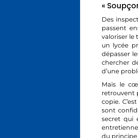
« Soupçon
Des inspect
passent ens
valoriser le
un lycée pr
dépasser les
chercher de
d’une probl
Mais le cœ
retrouvent 
copie. C’es
sont confide
secret qui 
entretienne
du principe