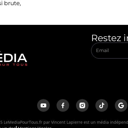
i brute,
Restez 
 LeMediaPourTous.fr par Vincent Lapierre est un média indépenda