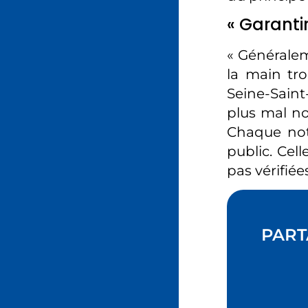
« Garanti
« Généralem
la main tro
Seine-Saint
plus mal no
Chaque note
public. Cel
pas vérifié
PART