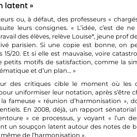
 latent »
eurs ou, à défaut, des professeurs « chargé
uite leurs consignes. « L’idée, c’est de ne
 travail des élèves, relève Louise*, jeune prof 
ivé parisien. Si une copie est bonne, on p
 15/20. Et si elle est mauvaise, voire catast
 petits motifs de satisfaction, comme la si
ématique et d’un plan… »
ur des critiques cible le moment où les c
pour uniformiser leur notation, après s’être 
t la fameuse « réunion d’harmonisation », d
ntiels. En 2008, déjà, un rapport sénatorial 
entoure » ce processus, y voyant « l’un de
nt un soupçon latent autour des notes de b
 même de l’harmonisation ».