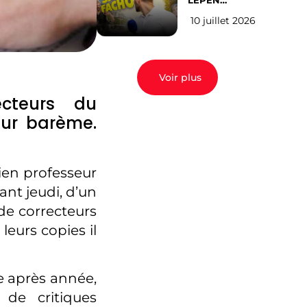
LEPEN
CANDIDATE
10 juillet 2026
EN 2027 : l’avis
des Parisiens
Voir plus
ecteurs du
eur barème.
cien professeur
nt jeudi, d’un
de correcteurs
leurs copies il
e après année,
 de critiques