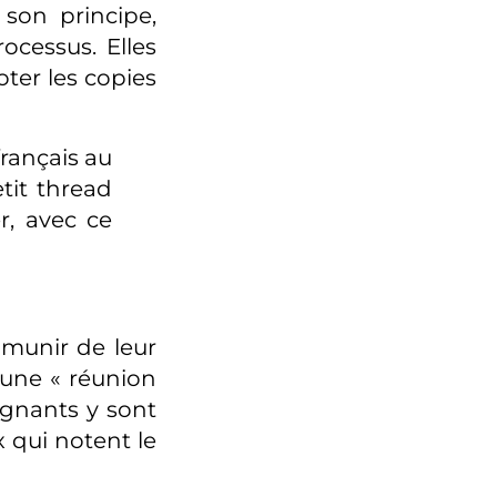
 son principe,
ocessus. Elles
oter les copies
français au
tit thread
r, avec ce
 munir de leur
 une « réunion
ignants y sont
 qui notent le