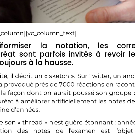
_column][vc_column_text]
formiser la notation, les corr
éat sont parfois invités à revoir l
oujours à la hausse.
é, il décrit un « sketch ». Sur Twitter, un an
 a provoqué près de 7000 réactions en raconta
 la façon dont on aurait poussé son groupe 
éat à améliorer artificiellement les notes de 
aine d’années.
e son « thread » n’est guère étonnant : anné
ation des notes de l’examen est l’objet