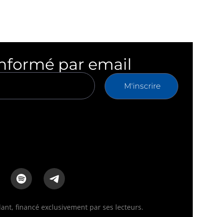
informé par email
M'inscrire
nt, financé exclusivement par ses lecteurs.