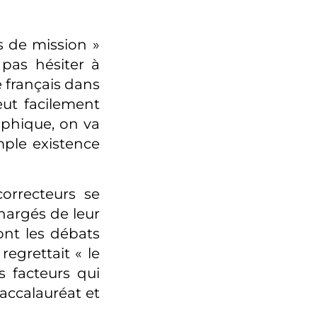
s de mission »
 pas hésiter à
de français dans
eut facilement
rophique, on va
mple existence
orrecteurs se
chargés de leur
ont les débats
regrettait « le
s facteurs qui
accalauréat et