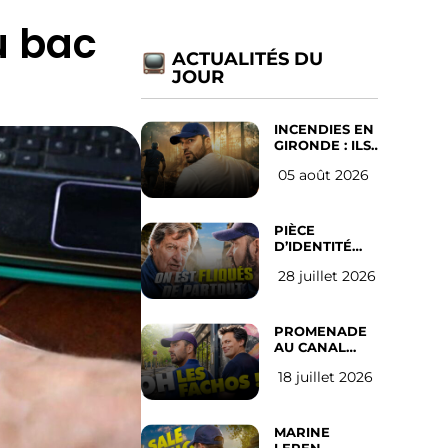
u bac
ACTUALITÉS DU
JOUR
INCENDIES EN
GIRONDE : ILS
ONT REFUSÉ
05 août 2026
D’ABANDONNER
LEUR VILLE
PIÈCE
D’IDENTITÉ
OBLIGATOIRE
28 juillet 2026
SUR LES
RÉSEAUX
SOCIAUX :
l’avis des
PROMENADE
Français
AU CANAL
SAINT MARTIN
18 juillet 2026
(les gauchistes
ne veulent
pas)
MARINE