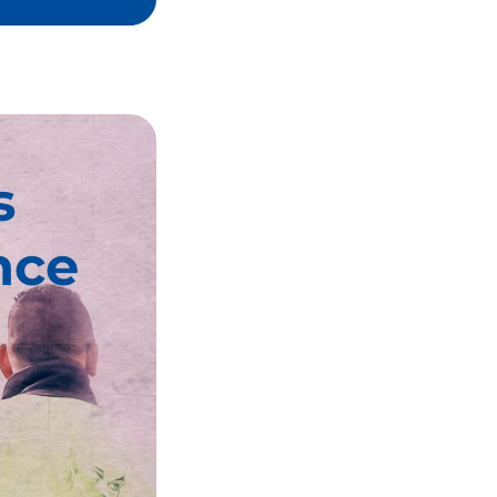
s
nce