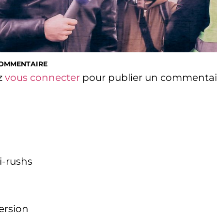
COMMENTAIRE
z
vous connecter
pour publier un commentai
i-rushs
version