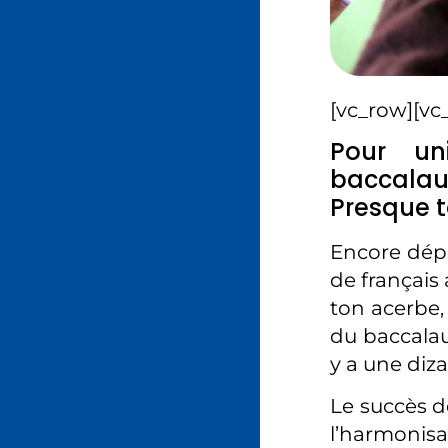
[vc_row][vc
Pour uni
baccalaur
Presque t
Encore dépit
de français
ton acerbe,
du baccalaur
y a une diz
Le succès d
l’harmonis