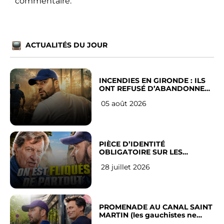
commentaire.
ACTUALITÉS DU JOUR
INCENDIES EN GIRONDE : ILS
ONT REFUSÉ D’ABANDONNER
LEUR VILLE
05 août 2026
PIÈCE D’IDENTITÉ
OBLIGATOIRE SUR LES
RÉSEAUX SOCIAUX : l’avis des
28 juillet 2026
Français
PROMENADE AU CANAL SAINT
MARTIN (les gauchistes ne
veulent pas)