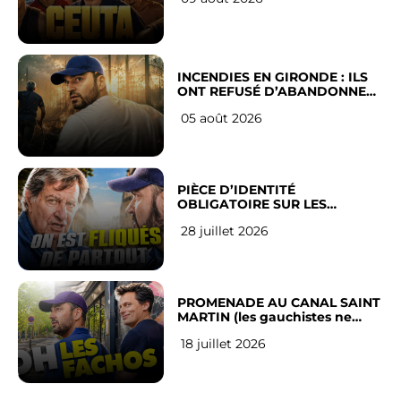
INCENDIES EN GIRONDE : ILS
ONT REFUSÉ D’ABANDONNER
LEUR VILLE
05 août 2026
PIÈCE D’IDENTITÉ
OBLIGATOIRE SUR LES
RÉSEAUX SOCIAUX : l’avis des
28 juillet 2026
Français
PROMENADE AU CANAL SAINT
MARTIN (les gauchistes ne
veulent pas)
18 juillet 2026