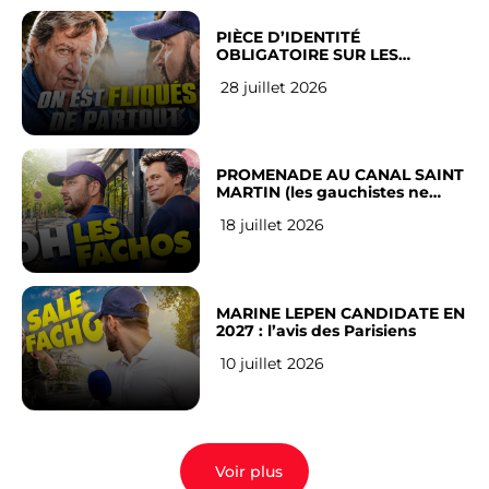
PIÈCE D’IDENTITÉ
OBLIGATOIRE SUR LES
RÉSEAUX SOCIAUX : l’avis des
28 juillet 2026
Français
PROMENADE AU CANAL SAINT
MARTIN (les gauchistes ne
veulent pas)
18 juillet 2026
MARINE LEPEN CANDIDATE EN
2027 : l’avis des Parisiens
10 juillet 2026
Voir plus