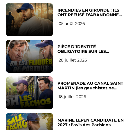
INCENDIES EN GIRONDE : ILS
ONT REFUSÉ D’ABANDONNER
LEUR VILLE
05 août 2026
PIÈCE D’IDENTITÉ
OBLIGATOIRE SUR LES
RÉSEAUX SOCIAUX : l’avis des
28 juillet 2026
Français
PROMENADE AU CANAL SAINT
MARTIN (les gauchistes ne
veulent pas)
18 juillet 2026
MARINE LEPEN CANDIDATE EN
2027 : l’avis des Parisiens