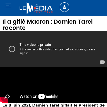
Il a giflé Macron : Damien Tarel
raconte
Le 8 juin 2021, Damien Tarel giflait le Président de