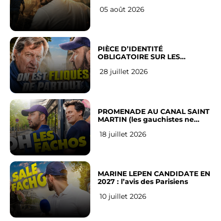
LEUR VILLE
05 août 2026
PIÈCE D’IDENTITÉ
OBLIGATOIRE SUR LES
RÉSEAUX SOCIAUX : l’avis des
28 juillet 2026
Français
PROMENADE AU CANAL SAINT
MARTIN (les gauchistes ne
veulent pas)
18 juillet 2026
MARINE LEPEN CANDIDATE EN
2027 : l’avis des Parisiens
10 juillet 2026