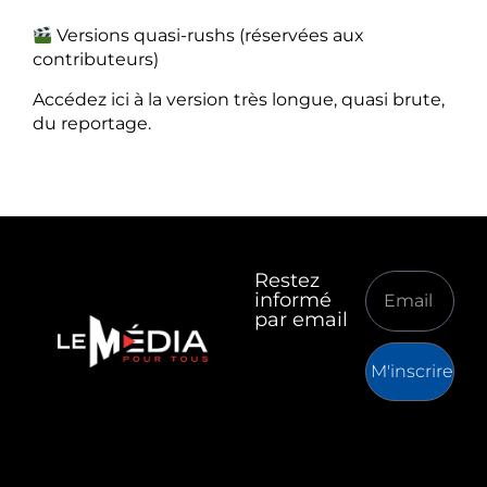
Versions quasi-rushs (réservées aux
contributeurs)
Accédez ici à la version très longue, quasi brute,
du reportage.
Restez
informé
par email
M'inscrire