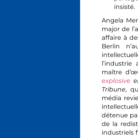
insisté.
Angela Merk
major de l’a
affaire à de
Berlin n’a
intellectue
l’industri
maître d’œ
explosive
en
Tribune
, q
média revi
intellectue
détenue par
de la redist
industriels 