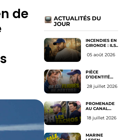
en de
ACTUALITÉS DU
e
JOUR
INCENDIES EN
GIRONDE : ILS
ONT REFUSÉ
ts
05 août 2026
D’ABANDONNER
LEUR VILLE
PIÈCE
D’IDENTITÉ
OBLIGATOIRE
28 juillet 2026
SUR LES
RÉSEAUX
SOCIAUX :
l’avis des
PROMENADE
Français
AU CANAL
SAINT MARTIN
18 juillet 2026
(les gauchistes
ne veulent
pas)
MARINE