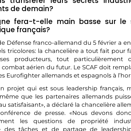
ls transférer leurs secrets industr
nts de demain?
ne fera-t-elle main basse sur le s
ique français?
de Défense franco-allemand du 5 février a en 
els tricolores: la chancelière a tout fait pour 
es producteurs, tout particulièrement 
combat aérien du futur. Le SCAF doit rempla
les Eurofighter allemands et espagnols à l’ho
un projet qui est sous leadership français, m
même que les partenaires allemands puiss
au satisfaisant», a déclaré la chancelière all
conférence de presse. «Nous devons donc 
ément les questions de propriété industr
 des tâches et de partage de leadership»