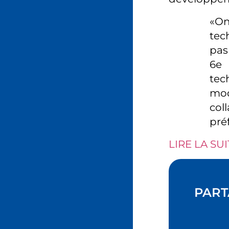
«O
tec
pas
6e
tec
mo
col
pré
LIRE LA SUI
PART