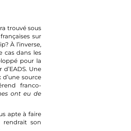
ra trouvé sous
françaises sur
p? À l’inverse,
e cas dans les
eloppé pour la
ur d’EADS. Une
x d’une source
érend franco-
es ont eu de
s apte à faire
 rendrait son
: