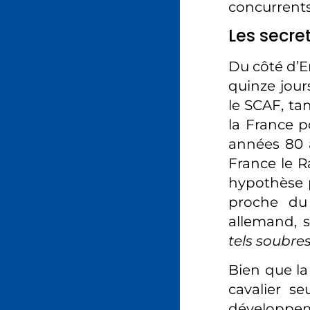
concurrents
Les secre
Du côté d’E
quinze jour
le SCAF, tan
la France p
années 80 a
France le R
hypothèse 
proche du 
allemand, 
tels soubre
Bien que la
cavalier s
développeme