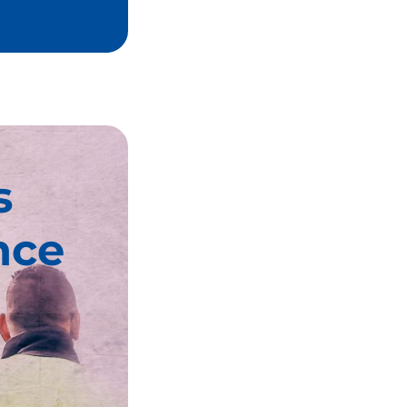
s
nce