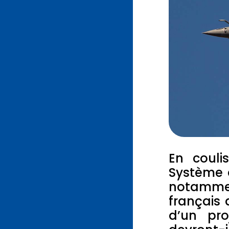
En couli
Système 
notammen
français 
d’un pro