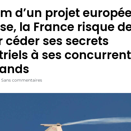
m d’un projet europé
se, la France risque d
r céder ses secrets
triels à ses concurren
mands
Sans commentaires