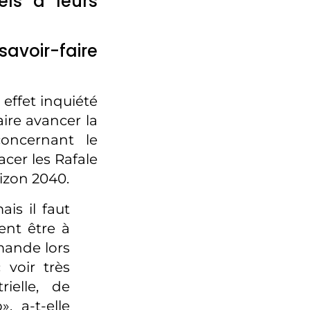
iels à leurs
avoir-faire
effet inquiété
faire avancer la
concernant le
cer les Rafale
rizon 2040.
ais il faut
ent être à
emande lors
voir très
ielle, de
, a-t-elle