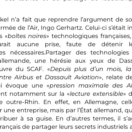
el n’a fait que reprendre l’argument de so
rmée de l’Air, Ingo Gerhartz. Celui-ci s’était i
s «
boîtes noires
» technologiques françaises,
urait aucune prise, faute de détenir l
lles nécessaires.Partager des technologie
e allemande, une hérésie aux yeux de Dassa
uvre du SCAF. «
Depuis plus d’un mois, l
tre Airbus et Dassault Aviation
», relate 
ui évoque une «
pression maximale des A
ent notamment sur la «
lecture extensible
» d
lle outre-Rhin. En effet, en Allemagne, cell
 une entreprise, mais par l’État allemand, qu
ribuer à sa guise. En d’autres termes, il s’a
français de partager leurs secrets industriels 