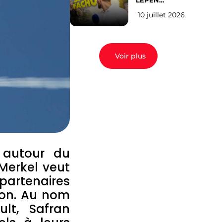
LEPEN
CANDIDATE
10 juillet 2026
EN 2027 : l’avis
des Parisiens
Voir plus
s autour du
Merkel veut
artenaires
ion. Au nom
lt, Safran