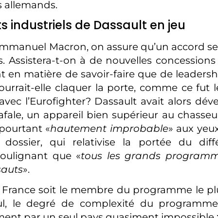
 allemands.
ts industriels de Dassault en jeu
mmanuel Macron, on assure qu’un accord se
s. Assistera-t-on à de nouvelles concessions 
t en matière de savoir-faire que de leadershi
ourrait-elle claquer la porte, comme ce fut l
vec l’Eurofighter? Dassault avait alors dév
afale, un appareil bien supérieur au chasse
pourtant «
hautement improbable
» aux yeu
dossier, qui relativise la portée du diff
soulignant que «
tous les grands programm
sauts
».
 France soit le membre du programme le plu
eul, le degré de complexité du programme
nt par un seul pays quasiment impossible 