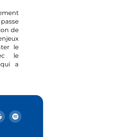
ement
 passe
vion de
njeux
ter le
ec le
 qui a