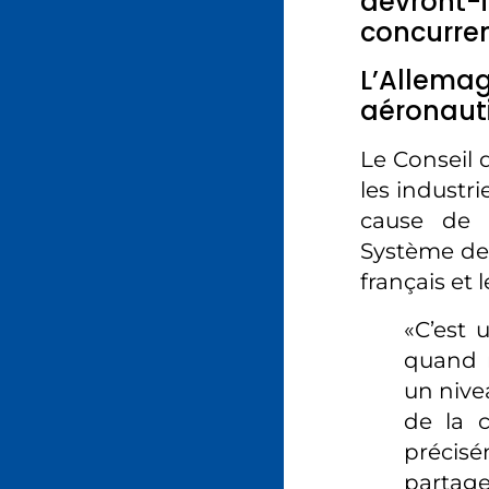
devront-i
concurre
L’Allemag
aéronaut
Le Conseil 
les industri
cause de s
Système de 
français et 
«C’est 
quand 
un nive
de la 
précis
partage