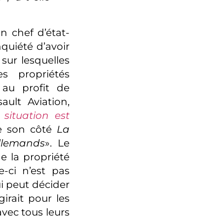
n chef d’état-
nquiété d’avoir
 sur lesquelles
es propriétés
s au profit de
ult Aviation,
a
situation est
de son côté
La
llemands
». Le
e la propriété
e-ci n’est pas
i peut décider
girait pour les
avec tous leurs