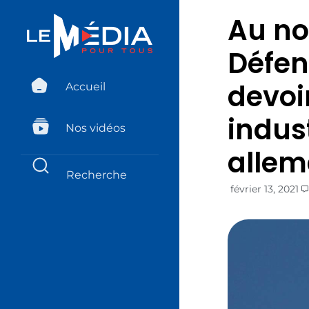
Au no
Défen
devoi
Accueil
indus
Nos vidéos
alle
février 13, 2021