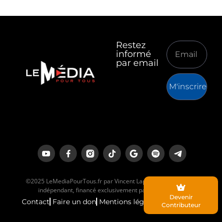
Restez
informé
par email
M'inscrire
©2025 LeMediaPourTous.fr par Vincent Lapierre est un média
indépendant, financé exclusivement par ses lecteurs.
Devenir
Contact
Faire un don
Mentions légales
Contributeur