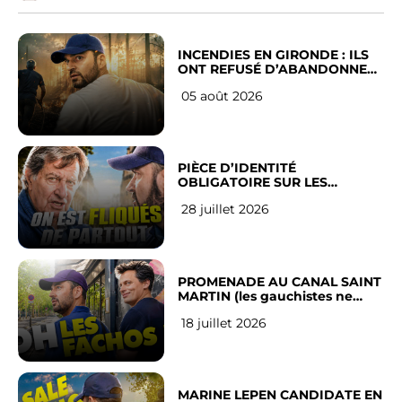
INCENDIES EN GIRONDE : ILS
ONT REFUSÉ D’ABANDONNER
LEUR VILLE
05 août 2026
PIÈCE D’IDENTITÉ
OBLIGATOIRE SUR LES
RÉSEAUX SOCIAUX : l’avis des
28 juillet 2026
Français
PROMENADE AU CANAL SAINT
MARTIN (les gauchistes ne
veulent pas)
18 juillet 2026
MARINE LEPEN CANDIDATE EN