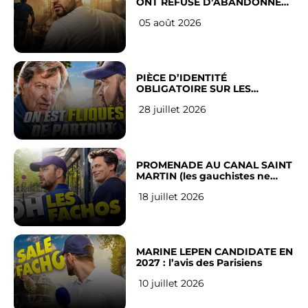
ONT REFUSÉ D’ABANDONNER
LEUR VILLE
05 août 2026
PIÈCE D’IDENTITÉ
OBLIGATOIRE SUR LES
RÉSEAUX SOCIAUX : l’avis des
28 juillet 2026
Français
PROMENADE AU CANAL SAINT
MARTIN (les gauchistes ne
veulent pas)
18 juillet 2026
MARINE LEPEN CANDIDATE EN
2027 : l’avis des Parisiens
10 juillet 2026