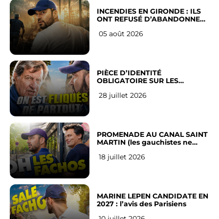
INCENDIES EN GIRONDE : ILS
ONT REFUSÉ D’ABANDONNER
LEUR VILLE
05 août 2026
PIÈCE D’IDENTITÉ
OBLIGATOIRE SUR LES
RÉSEAUX SOCIAUX : l’avis des
28 juillet 2026
Français
PROMENADE AU CANAL SAINT
MARTIN (les gauchistes ne
veulent pas)
18 juillet 2026
MARINE LEPEN CANDIDATE EN
2027 : l’avis des Parisiens
10 juillet 2026