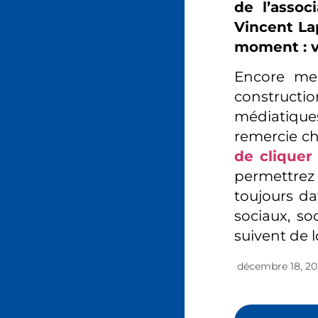
de l’assoc
Vincent La
moment : vi
Encore mer
constructi
médiatiques
remercie ch
de cliquer 
permettrez 
toujours da
sociaux, so
suivent de 
décembre 18, 2