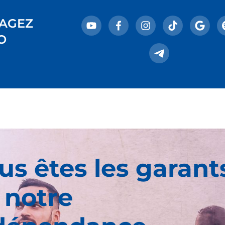
AGEZ
O
us êtes les garant
 notre