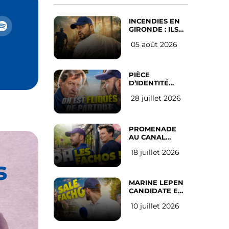
INCENDIES EN
GIRONDE : ILS
ONT REFUSÉ
05 août 2026
D’ABANDONNER
LEUR VILLE
PIÈCE
D’IDENTITÉ
OBLIGATOIRE
28 juillet 2026
SUR LES
RÉSEAUX
SOCIAUX : l’avis
des Français
PROMENADE
AU CANAL
SAINT MARTIN
18 juillet 2026
(les gauchistes
s
ne veulent pas)
MARINE LEPEN
CANDIDATE EN
2027 : l’avis des
10 juillet 2026
Parisiens