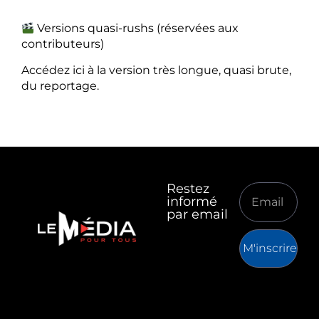
Versions quasi-rushs (réservées aux
contributeurs)
Accédez ici à la version très longue, quasi brute,
du reportage.
Restez
informé
par email
M'inscrire