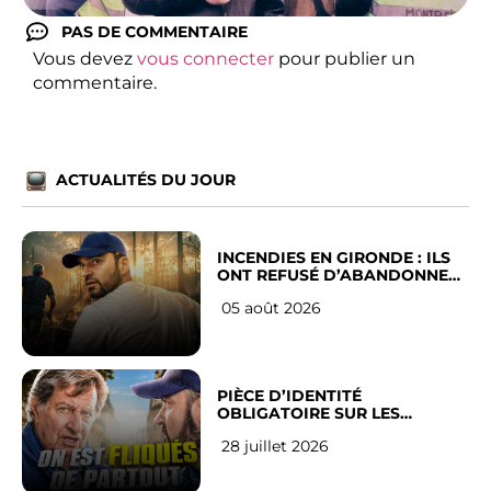
PAS DE COMMENTAIRE
Vous devez
vous connecter
pour publier un
commentaire.
ACTUALITÉS DU JOUR
INCENDIES EN GIRONDE : ILS
ONT REFUSÉ D’ABANDONNER
LEUR VILLE
05 août 2026
PIÈCE D’IDENTITÉ
OBLIGATOIRE SUR LES
RÉSEAUX SOCIAUX : l’avis des
28 juillet 2026
Français