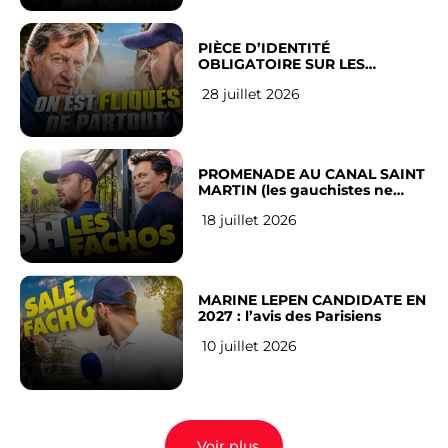
PIÈCE D’IDENTITÉ
OBLIGATOIRE SUR LES
RÉSEAUX SOCIAUX : l’avis des
28 juillet 2026
Français
PROMENADE AU CANAL SAINT
MARTIN (les gauchistes ne
veulent pas)
18 juillet 2026
MARINE LEPEN CANDIDATE EN
2027 : l’avis des Parisiens
10 juillet 2026
Voir plus