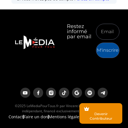
Restez
informé
par email
M'inscrire
©2025 LeMediaPourTous.fr par Vincent Lapierre est un média
indépendant, financé exclusivement par ses lecteurs.
Devenir
Contact
Faire un don
Mentions légales
Contributeur