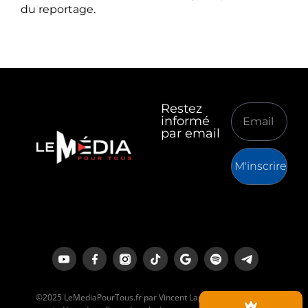
du reportage.
Restez
informé
par email
M'inscrire
©2025 LeMediaPourTous.fr par Vincent Lapierre est un média