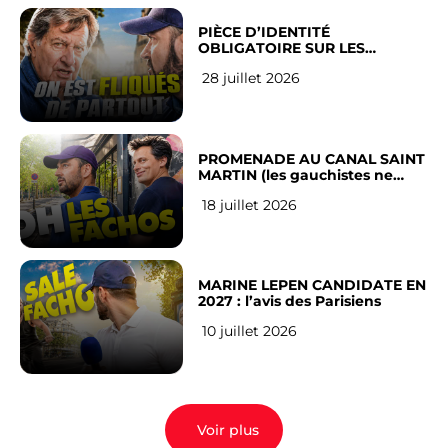
PIÈCE D’IDENTITÉ
OBLIGATOIRE SUR LES
RÉSEAUX SOCIAUX : l’avis des
28 juillet 2026
Français
PROMENADE AU CANAL SAINT
MARTIN (les gauchistes ne
veulent pas)
18 juillet 2026
MARINE LEPEN CANDIDATE EN
2027 : l’avis des Parisiens
10 juillet 2026
Voir plus