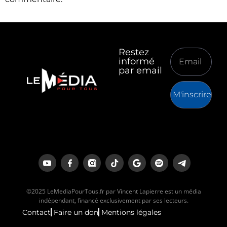
Restez
informé
par email
M'inscrire
©2025 LeMediaPourTous.fr par Vincent Lapierre est un média
indépendant, financé exclusivement par ses lecteurs.
Contact
Faire un don
Mentions légales