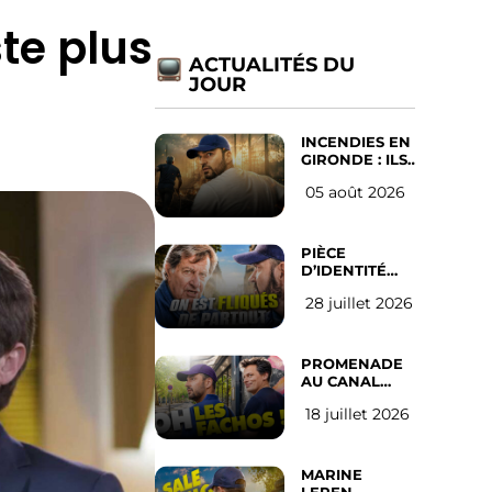
ste plus
ACTUALITÉS DU
JOUR
INCENDIES EN
GIRONDE : ILS
ONT REFUSÉ
05 août 2026
D’ABANDONNER
LEUR VILLE
PIÈCE
D’IDENTITÉ
OBLIGATOIRE
28 juillet 2026
SUR LES
RÉSEAUX
SOCIAUX :
l’avis des
PROMENADE
Français
AU CANAL
SAINT MARTIN
18 juillet 2026
(les gauchistes
ne veulent
pas)
MARINE