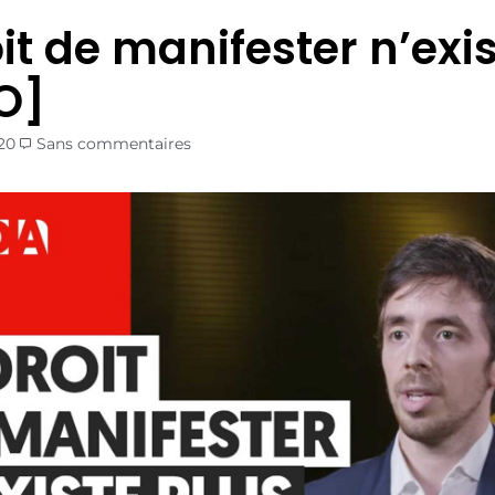
it de manifester n’exi
O]
20
Sans commentaires