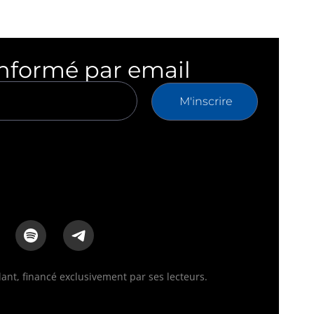
informé par email
M'inscrire
nt, financé exclusivement par ses lecteurs.