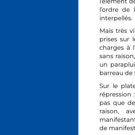
l’élément de
l’ordre de 
interpellés.
Mais très v
prises sur 
charges à l
sans raison
un paraplui
barreau de P
Sur le plat
répression 
pas que des
raison, a
manifestant
de manifest