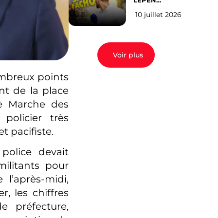
LEPEN
CANDIDATE
10 juillet 2026
EN 2027 : l’avis
des Parisiens
Voir plus
ombreux points
nt de la place
me Marche des
policier très
t pacifiste.
 police devait
militants pour
l’après-midi,
, les chiffres
e préfecture,