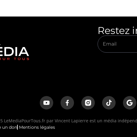
Restez 
 LeMediaPourTous.fr par Vincent Lapierre est un média indépenda
e un don
Mentions légales