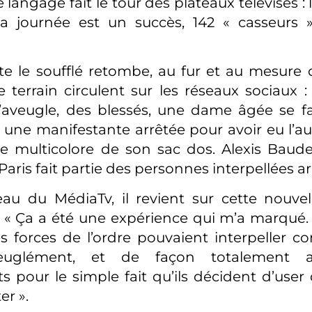
 langage fait le tour des plateaux télévisés :
la journée est un succès, 142 « casseurs 
ite le soufflé retombe, au fur et au mesure 
le terrain circulent sur les réseaux sociaux 
’aveugle, des blessés, une dame âgée se fai
, une manifestante arrêtée pour avoir eu l’au
e multicolore de son sac dos. Alexis Baude
aris fait partie des personnes interpellées a
eau du MédiaTv, il revient sur cette nouve
: « Ça a été une expérience qui m’a marqué.
 forces de l’ordre pouvaient interpeller 
veuglément, et de façon totalement ar
s pour le simple fait qu’ils décident d’user 
er ».