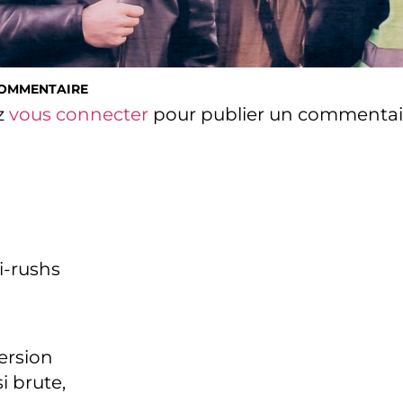
COMMENTAIRE
z
vous connecter
pour publier un commentai
i-rushs
version
i brute,