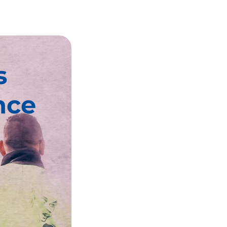
s
nce