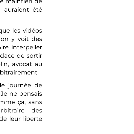
 le maintien de
» auraient été
que les vidéos
: on y voit des
re interpeller
dace de sortir
lin, avocat au
rbitrairement.
lle journée de
 Je ne pensais
comme ça, sans
bitraire des
de leur liberté