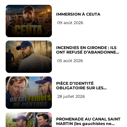
IMMERSION À CEUTA
09 août 2026
INCENDIES EN GIRONDE : ILS
ONT REFUSÉ D’ABANDONNER
LEUR VILLE
05 août 2026
PIÈCE D’IDENTITÉ
OBLIGATOIRE SUR LES
RÉSEAUX SOCIAUX : l’avis des
28 juillet 2026
Français
PROMENADE AU CANAL SAINT
MARTIN (les gauchistes ne