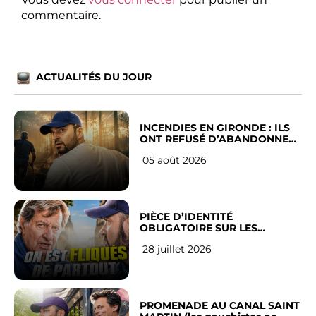
commentaire.
ACTUALITÉS DU JOUR
INCENDIES EN GIRONDE : ILS
ONT REFUSÉ D’ABANDONNER
LEUR VILLE
05 août 2026
PIÈCE D’IDENTITÉ
OBLIGATOIRE SUR LES
RÉSEAUX SOCIAUX : l’avis des
28 juillet 2026
Français
PROMENADE AU CANAL SAINT