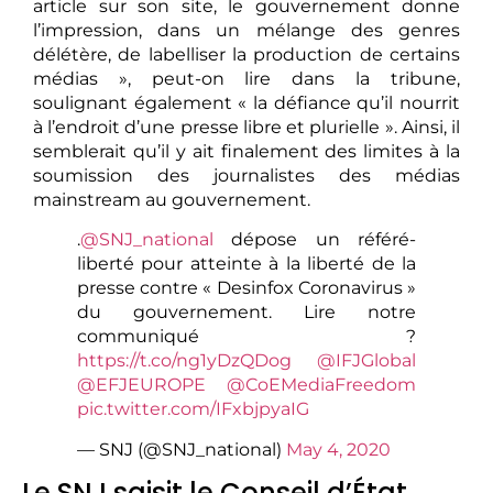
article sur son site, le gouvernement donne
l’impression, dans un mélange des genres
délétère, de labelliser la production de certains
médias », peut-on lire dans la tribune,
soulignant également « la défiance qu’il nourrit
à l’endroit d’une presse libre et plurielle ». Ainsi, il
semblerait qu’il y ait finalement des limites à la
soumission des journalistes des médias
mainstream au gouvernement.
.
@SNJ_national
dépose un référé-
liberté pour atteinte à la liberté de la
presse contre « Desinfox Coronavirus »
du gouvernement. Lire notre
communiqué ?
https://t.co/ng1yDzQDog
@IFJGlobal
@EFJEUROPE
@CoEMediaFreedom
pic.twitter.com/IFxbjpyaIG
— SNJ (@SNJ_national)
May 4, 2020
Le SNJ saisit le Conseil d’État