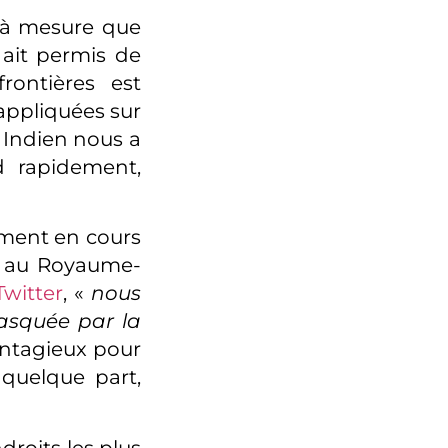
s à mesure que
 ait permis de
rontières est
appliquées sur
 Indien nous a
nd rapidement,
ement en cours
us au Royaume-
Twitter
, «
nous
masquée par la
contagieux pour
 quelque part,
ndroits les plus