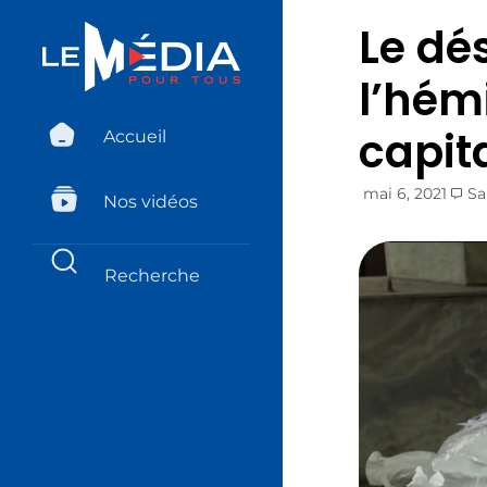
Le dé
l’hém
capit
Accueil
mai 6, 2021
Sa
Nos vidéos