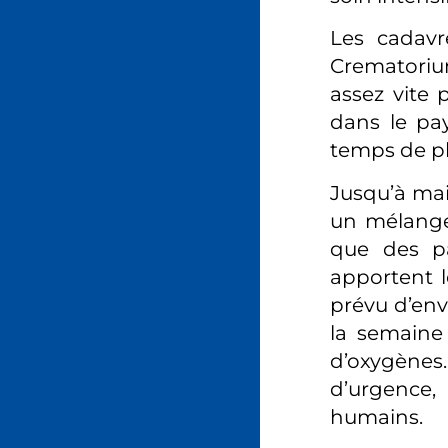
Les cadavr
Crematorium
assez vite
dans le pa
temps de pl
Jusqu’à mai
un mélange 
que des p
apportent 
prévu d’envo
la semaine 
d’oxygènes.
d’urgence,
humains.