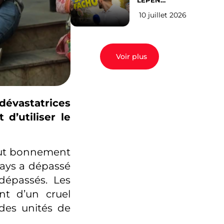
LEPEN
CANDIDATE
10 juillet 2026
EN 2027 : l’avis
des Parisiens
Voir plus
dévastatrices
d’utiliser le
out bonnement
pays a dépassé
dépassés. Les
nt d’un cruel
des unités de