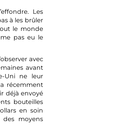
effondre. Les
s à les brûler
tout le monde
ême pas eu le
’observer avec
semaines avant
-Uni ne leur
e a récemment
oir déjà envoyé
nts bouteilles
ollars en soin
et des moyens