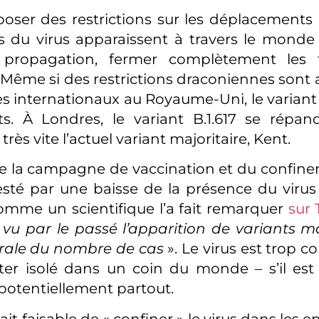
oser des restrictions sur les déplacement
s du virus apparaissent à travers le monde
a propagation, fermer complètement les f
 Même si des restrictions draconiennes sont 
s internationaux au Royaume-Uni, le variant
ts. À Londres, le variant B.1.617 se répa
rès vite l’actuel variant majoritaire, Kent.
e la campagne de vaccination et du confin
esté par une baisse de la présence du vir
omme un scientifique l’a fait remarquer
sur 
vu par le passé l’apparition de variants 
rale du nombre de cas
». Le virus est trop 
ter isolé dans un coin du monde – s’il est
a potentiellement partout.
ait faisable de « confiner » le virus dans les e