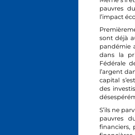
pauvres du
l’impact éc
Premièreme
sont déjà a
pandémie a 
dans la pr
Fédérale d
l’argent da
capital s’e
des invest
désespéréme
S’ils ne par
pauvres du
financiers, 