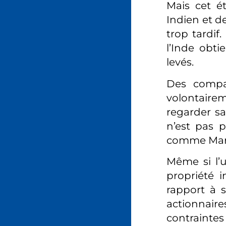
Mais cet ét
Indien et de
trop tardif
l’Inde obti
levés.
Des compa
volontairem
regarder sa
n’est pas p
comme Marx l
Même si l’
propriété i
rapport à s
actionnair
contrainte