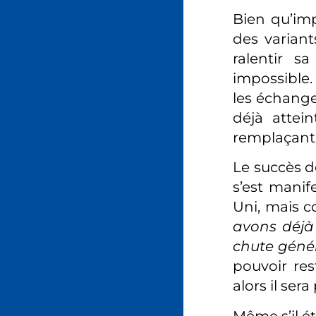
Bien qu’imp
des variant
ralentir s
impossible.
les échange
déjà attein
remplaçant t
Le succès d
s’est manif
Uni, mais c
avons déjà 
chute géné
pouvoir res
alors il ser
Même s’il ét