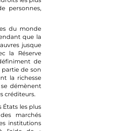
de personnes,
res du monde
Pendant que la
pauvres jusque
ec la Réserve
définiment de
 partie de son
nt la richesse
d se démènent
 créditeurs.
 États les plus
 des marchés
es institutions