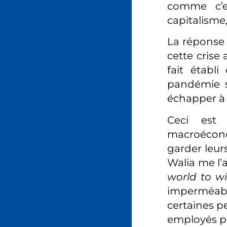
comme c’es
capitalisme,
La réponse 
cette crise
fait établi
pandémie s
échapper à 
Ceci est 
macroéconom
garder leu
Walia me l’
world to w
imperméable
certaines pe
employés po