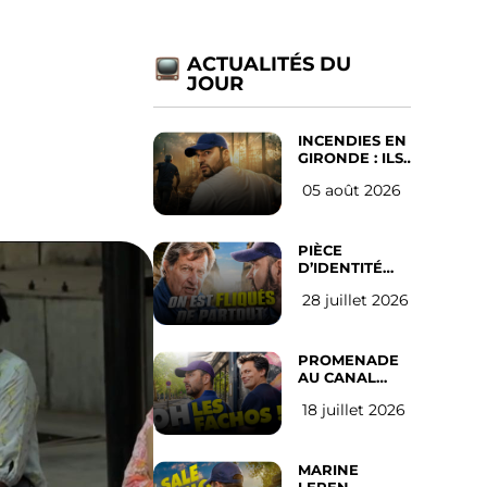
ACTUALITÉS DU
JOUR
INCENDIES EN
GIRONDE : ILS
ONT REFUSÉ
05 août 2026
D’ABANDONNER
LEUR VILLE
PIÈCE
D’IDENTITÉ
OBLIGATOIRE
28 juillet 2026
SUR LES
RÉSEAUX
SOCIAUX :
l’avis des
PROMENADE
Français
AU CANAL
SAINT MARTIN
18 juillet 2026
(les gauchistes
ne veulent
pas)
MARINE