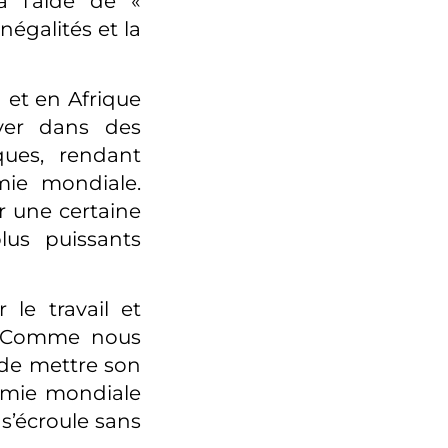
à l’aide de «
négalités et la
 et en Afrique
uver dans des
ques, rendant
mie mondiale.
r une certaine
lus puissants
le travail et
r. Comme nous
 de mettre son
omie mondiale
s’écroule sans