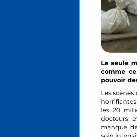
La seule m
comme cell
pouvoir des
Les scènes
horrifiante
les 20 mil
docteurs e
manque de 
soin intensi