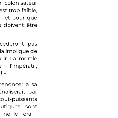
n colonisateur
st trop faible,
s ; et pour que
s doivent être
céderont pas
ela implique de
rir. La morale
– l’impératif,
! »
renoncer à sa
énaliserait par
tout-puissants
eutiques sont
 ne le fera –