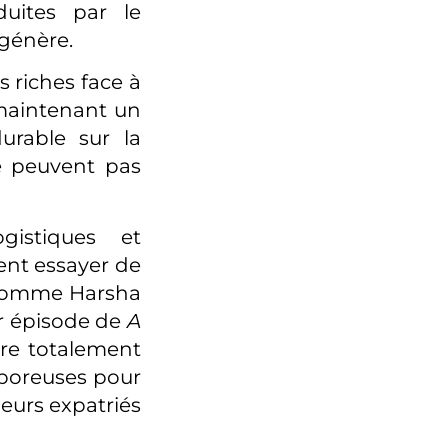
uites par le
 génère.
s riches face à
 maintenant un
durable sur la
e peuvent pas
istiques et
ent essayer de
 comme Harsha
er épisode de
A
tre totalement
 poreuses pour
lleurs expatriés