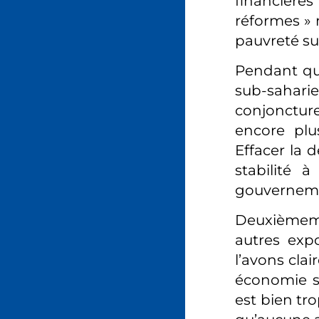
financière
réformes » 
pauvreté su
Pendant que
sub-sahari
conjonctur
encore plu
Effacer la 
stabilité 
gouverneme
Deuxièmeme
autres exp
l’avons cla
économie s
est bien tr