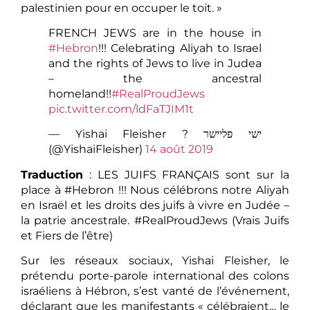
palestinien pour en occuper le toit. »
FRENCH JEWS are in the house in
#Hebron
!!! Celebrating Aliyah to Israel
and the rights of Jews to live in Judea
– the ancestral
homeland!!
#RealProudJews
pic.twitter.com/ldFaTJIM1t
— Yishai Fleisher ? ישי פליישר
(@YishaiFleisher)
14 août 2019
Traduction
: LES JUIFS FRANÇAIS sont sur la
place à #Hebron !!! Nous célébrons notre Aliyah
en Israël et les droits des juifs à vivre en Judée –
la patrie ancestrale. #RealProudJews (Vrais Juifs
et Fiers de l’être)
Sur les réseaux sociaux, Yishai Fleisher, le
prétendu porte-parole international des colons
israéliens à Hébron, s’est vanté de l’événement,
déclarant que les manifestants « célébraient… le