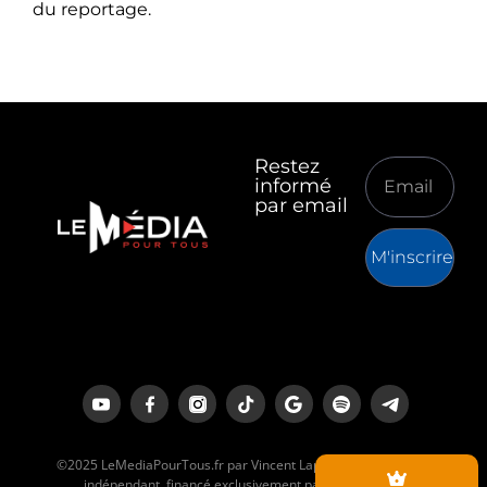
du reportage.
Restez
informé
par email
M'inscrire
©2025 LeMediaPourTous.fr par Vincent Lapierre est un média
indépendant, financé exclusivement par ses lecteurs.