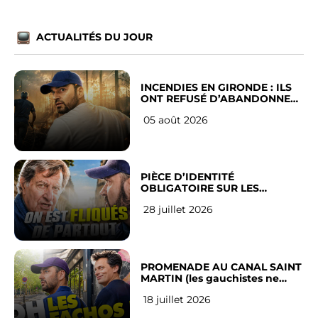
ACTUALITÉS DU JOUR
INCENDIES EN GIRONDE : ILS
ONT REFUSÉ D’ABANDONNER
LEUR VILLE
05 août 2026
PIÈCE D’IDENTITÉ
OBLIGATOIRE SUR LES
RÉSEAUX SOCIAUX : l’avis des
28 juillet 2026
Français
PROMENADE AU CANAL SAINT
MARTIN (les gauchistes ne
veulent pas)
18 juillet 2026