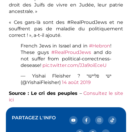
droit des Juifs de vivre en Judée, leur patrie
ancestrale. »
« Ces gars-là sont des #RealProudJews et ne
souffrent pas de maladie du politiquement
correct ! », a-t-il ajouté.
French Jews in Israel and in
#Hebron
!
These guys
#RealProudJews
and do
not suffer from political-correctness-
desease!
pic.twitter.com/JJa9oiEceU
— Yishai Fleisher ? ישי פליישר
(@YishaiFleisher)
14 août 2019
Source : Le cri des peuples
–
Consultez le site
ici
PARTAGEZ L'INFO