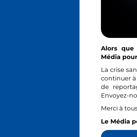
Alors que 
Média pour 
La crise sa
continuer à
de reporta
Envoyez-nou
Merci à tous
Le Média p