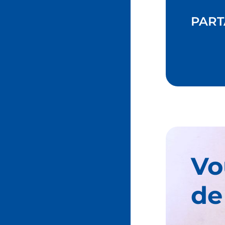
PART
Vo
de