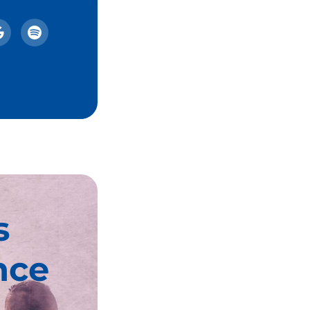
s
nce