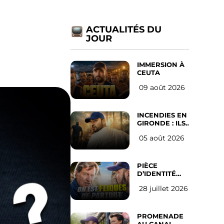
ACTUALITÉS DU
JOUR
IMMERSION À
CEUTA
09 août 2026
INCENDIES EN
GIRONDE : ILS
ONT REFUSÉ
05 août 2026
D’ABANDONNER
LEUR VILLE
PIÈCE
D’IDENTITÉ
OBLIGATOIRE
28 juillet 2026
SUR LES
RÉSEAUX
SOCIAUX :
l’avis des
PROMENADE
Français