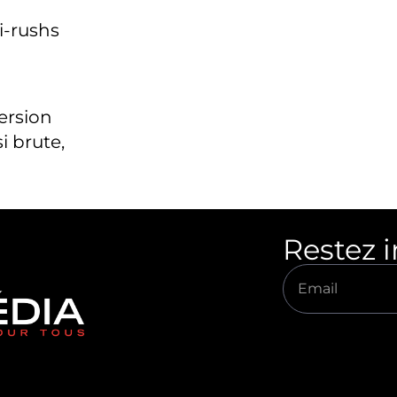
i-rushs
version
i brute,
Restez 