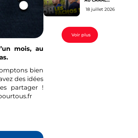
AU CANAL
SAINT MARTIN
18 juillet 2026
(les gauchistes
ne veulent
pas)
Voir plus
’un mois, au
as.
 comptons bien
 avez des idées
es partager !
pourtous.fr