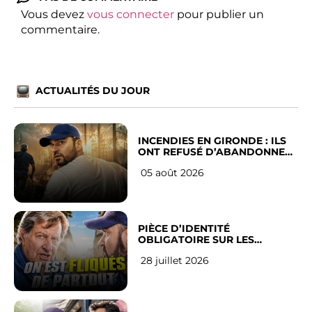
Vous devez
vous connecter
pour publier un
commentaire.
ACTUALITÉS DU JOUR
INCENDIES EN GIRONDE : ILS
ONT REFUSÉ D’ABANDONNER
LEUR VILLE
05 août 2026
PIÈCE D’IDENTITÉ
OBLIGATOIRE SUR LES
RÉSEAUX SOCIAUX : l’avis des
28 juillet 2026
Français