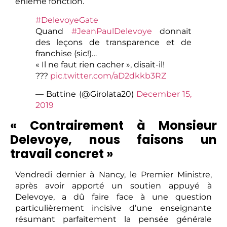
énième fonction.
#DelevoyeGate
Quand
#JeanPaulDelevoye
donnait
des leçons de transparence et de
franchise (sic!)…
« Il ne faut rien cacher », disait-il!
???
pic.twitter.com/aD2dkkb3RZ
— Bαttine (@Girolata20)
December 15,
2019
« Contrairement à Monsieur
Delevoye, nous faisons un
travail concret »
Vendredi dernier à Nancy, le Premier Ministre,
après avoir apporté un soutien appuyé à
Delevoye, a dû faire face à une question
particulièrement incisive d’une enseignante
résumant parfaitement la pensée générale