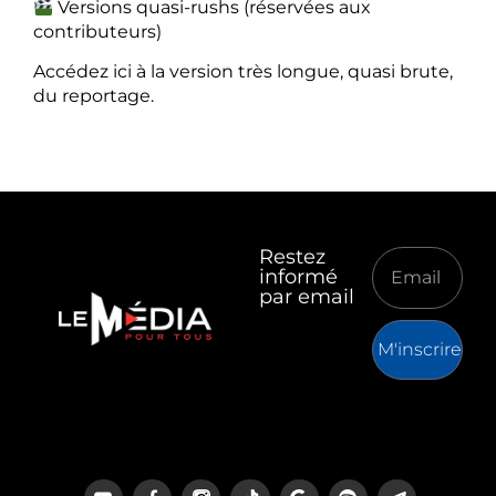
Versions quasi-rushs (réservées aux
contributeurs)
Accédez ici à la version très longue, quasi brute,
du reportage.
Restez
informé
par email
M'inscrire