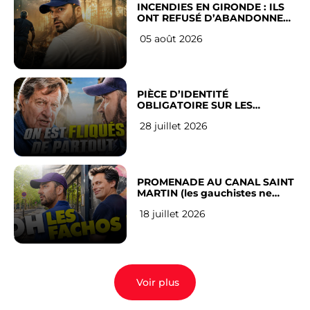
INCENDIES EN GIRONDE : ILS
ONT REFUSÉ D’ABANDONNER
LEUR VILLE
05 août 2026
PIÈCE D’IDENTITÉ
OBLIGATOIRE SUR LES
RÉSEAUX SOCIAUX : l’avis des
28 juillet 2026
Français
PROMENADE AU CANAL SAINT
MARTIN (les gauchistes ne
veulent pas)
18 juillet 2026
Voir plus