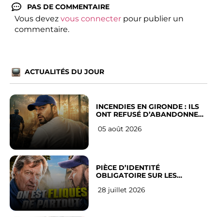
PAS DE COMMENTAIRE
Vous devez
vous connecter
pour publier un
commentaire.
ACTUALITÉS DU JOUR
INCENDIES EN GIRONDE : ILS
ONT REFUSÉ D’ABANDONNER
LEUR VILLE
05 août 2026
PIÈCE D’IDENTITÉ
OBLIGATOIRE SUR LES
RÉSEAUX SOCIAUX : l’avis des
28 juillet 2026
Français