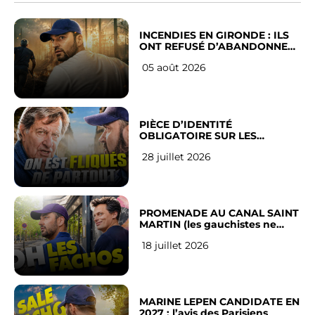
INCENDIES EN GIRONDE : ILS
ONT REFUSÉ D’ABANDONNER
LEUR VILLE
05 août 2026
PIÈCE D’IDENTITÉ
OBLIGATOIRE SUR LES
RÉSEAUX SOCIAUX : l’avis des
28 juillet 2026
Français
PROMENADE AU CANAL SAINT
MARTIN (les gauchistes ne
veulent pas)
18 juillet 2026
MARINE LEPEN CANDIDATE EN
2027 : l’avis des Parisiens