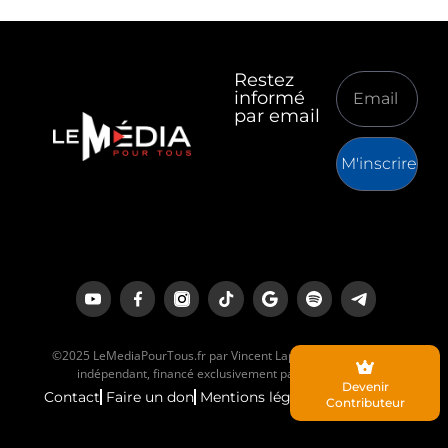
Restez
informé
par email
M'inscrire
©2025 LeMediaPourTous.fr par Vincent Lapierre est un média
indépendant, financé exclusivement par ses lecteurs.
Devenir
Contact
Faire un don
Mentions légales
Contributeur