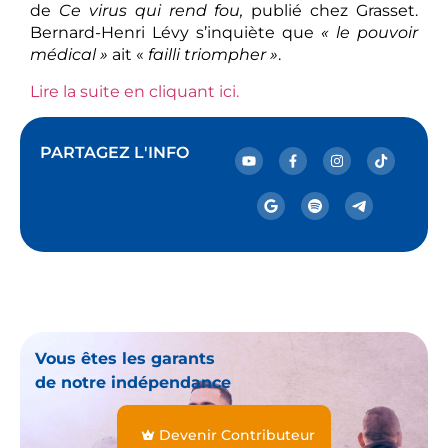
de
Ce virus qui rend fou,
publié chez Grasset.
Bernard-Henri Lévy s’inquiète que
« le pouvoir
médical »
ait «
failli triompher »
.
Lire la suite en cliquant ici.
PARTAGEZ L'INFO
Vous êtes les garants
de notre indépendance
Devenir Contributeur