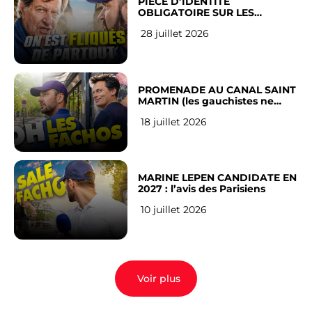
PIÈCE D’IDENTITÉ
OBLIGATOIRE SUR LES
RÉSEAUX SOCIAUX : l’avis des
28 juillet 2026
Français
PROMENADE AU CANAL SAINT
MARTIN (les gauchistes ne
veulent pas)
18 juillet 2026
MARINE LEPEN CANDIDATE EN
2027 : l’avis des Parisiens
10 juillet 2026
Voir plus