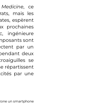
 Medicine
, ce
ats, mais les
ates, espèrent
ux prochaines
c, ingénieure
omposants sont
jectent par un
r pendant deux
oaiguilles se
se répartissent
xcités par une
la zone un smartphone