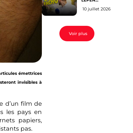
LEPEN
CANDIDATE
10 juillet 2026
EN 2027 : l’avis
des Parisiens
Voir plus
rticules émettrices
steront invisibles à
e d’un film de
ns les pays en
nets papiers,
istants pas.