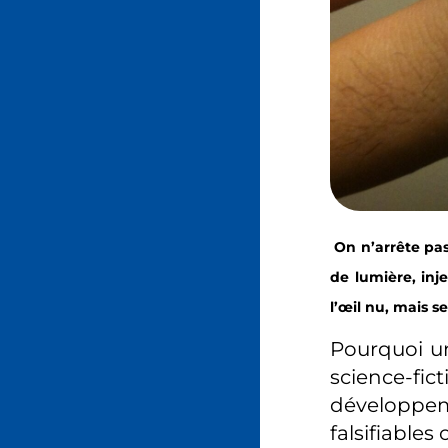
On n’arrête pas
de lumière, inje
l’œil nu, mais 
Pourquoi un
science-fic
développem
falsifiables