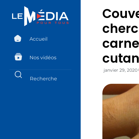
Couve
cherc
carne
Accueil
cuta
Nos vidéos
janvier 29, 2020