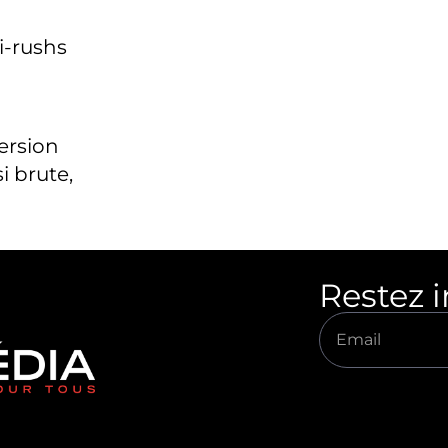
i-rushs
version
i brute,
Restez 