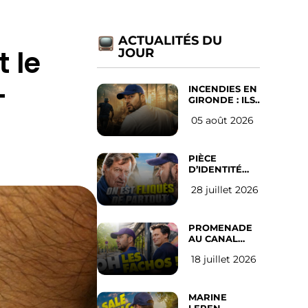
ACTUALITÉS DU
 le
JOUR
-
INCENDIES EN
GIRONDE : ILS
ONT REFUSÉ
05 août 2026
D’ABANDONNER
LEUR VILLE
PIÈCE
D’IDENTITÉ
OBLIGATOIRE
28 juillet 2026
SUR LES
RÉSEAUX
SOCIAUX :
l’avis des
PROMENADE
Français
AU CANAL
SAINT MARTIN
18 juillet 2026
(les gauchistes
ne veulent
pas)
MARINE