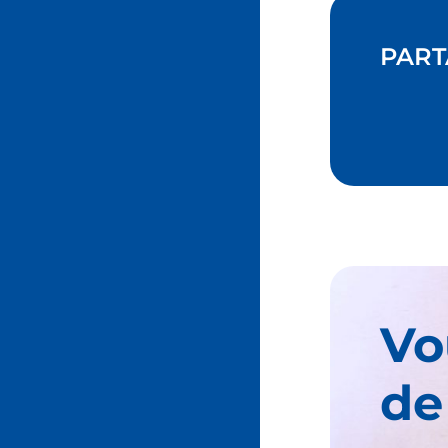
PART
Vo
de