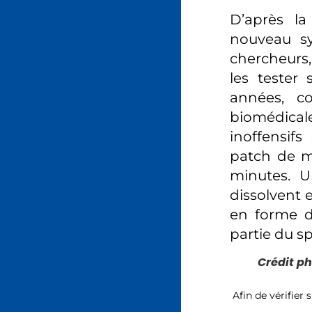
D’après l
nouveau sy
chercheurs,
les tester
années, co
biomédicale
inoffensifs
patch de mi
minutes. U
dissolvent e
en forme de
partie du s
Crédit ph
Afin de vérifier