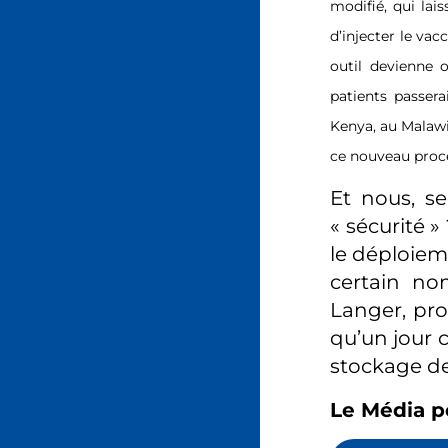
modifié, qui lai
d’injecter le va
outil devienne o
patients passer
Kenya, au Malawi
ce nouveau proc
Et nous, s
« sécurité »
le déploiem
certain no
Langer, prof
qu’un jour c
stockage de 
Le Média p