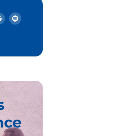
s
nce