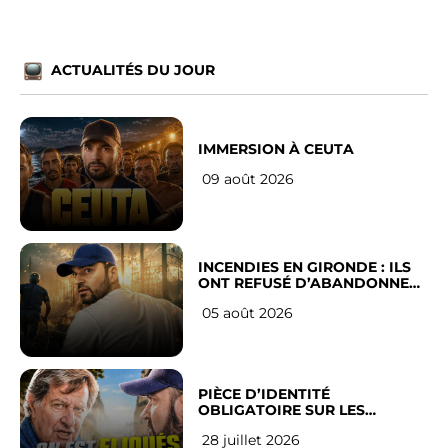
ACTUALITÉS DU JOUR
IMMERSION À CEUTA
09 août 2026
INCENDIES EN GIRONDE : ILS
ONT REFUSÉ D’ABANDONNER
LEUR VILLE
05 août 2026
PIÈCE D’IDENTITÉ
OBLIGATOIRE SUR LES
RÉSEAUX SOCIAUX : l’avis des
28 juillet 2026
Français