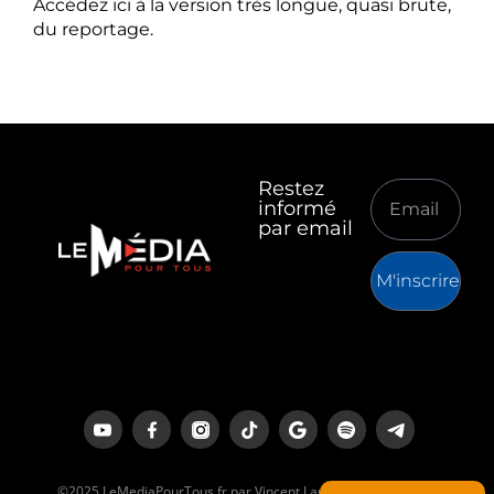
Accédez ici à la version très longue, quasi brute,
du reportage.
Restez
informé
par email
M'inscrire
©2025 LeMediaPourTous.fr par Vincent Lapierre est un média