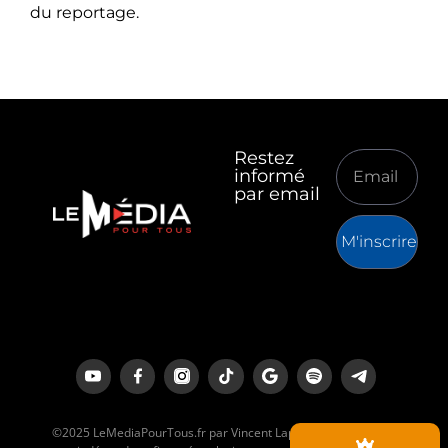
du reportage.
Restez
informé
par email
M'inscrire
©2025 LeMediaPourTous.fr par Vincent Lapierre est un média