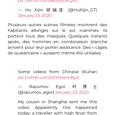
pic.twitter.com/8iQWj0RQvd
— Hu Xijin 胡锡进 (@HuXijin_GT)
January 23, 2020
Plusieurs autres scènes filmées montrent des
habitants allongés sur le sol, inanimés. Ils
portent tous des masques. Quelques instants
après, des hommes en combinaison blanche
arrivent pour leur porter assistance. Des « cages
de quarantaine » auraient même été utilisées.
Some videos from Chinese Wuhan
pic.twitter.com/GtYHxpmByd
— Razumov Egor 叶博士
(@razumov_egor)
January 23, 2020
My cousin in Shanghai sent me this
video. Apparently this happened
today: a traveller with high fever from