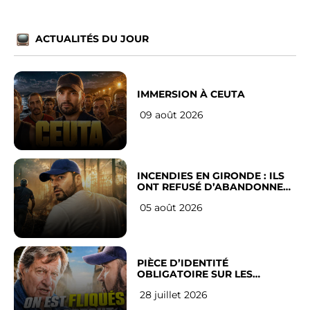
ACTUALITÉS DU JOUR
IMMERSION À CEUTA
09 août 2026
INCENDIES EN GIRONDE : ILS
ONT REFUSÉ D’ABANDONNER
LEUR VILLE
05 août 2026
PIÈCE D’IDENTITÉ
OBLIGATOIRE SUR LES
RÉSEAUX SOCIAUX : l’avis des
28 juillet 2026
Français