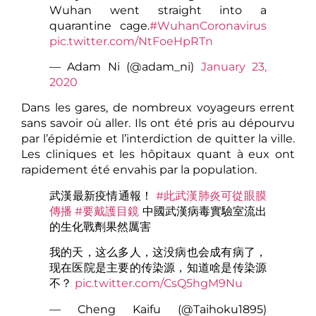
Wuhan went straight into a
quarantine cage.
#WuhanCoronavirus
pic.twitter.com/NtFoeHpRTn
— Adam Ni (@adam_ni)
January 23,
2020
Dans les gares, de nombreux voyageurs errent
sans savoir où aller. Ils ont été pris au dépourvu
par l’épidémie et l’interdiction de quitter la ville.
Les cliniques et les hôpitaux quant à eux ont
rapidement été envahis par la population.
武漢最新疫情通報！
#此武漢肺炎可從眼膜
傳播
#要戴護目鏡
中國武漢病毒實驗室流出
的生化戰劑果然厲害
我的天，这么多人，这没病也会成有病了，
现在医院是主要的传染源，知道啥是传染源
不？
pic.twitter.com/CsQ5hgM9Nu
— Cheng Kaifu (@Taihoku1895)