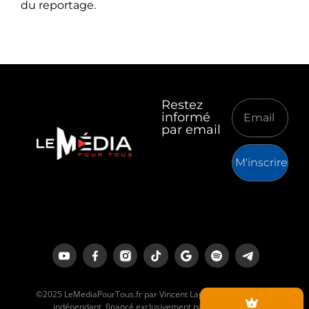
du reportage.
Restez
informé
par email
M'inscrire
©2025 LeMediaPourTous.fr par Vincent Lapierre est un média
indépendant, financé exclusivement par ses lecteurs.