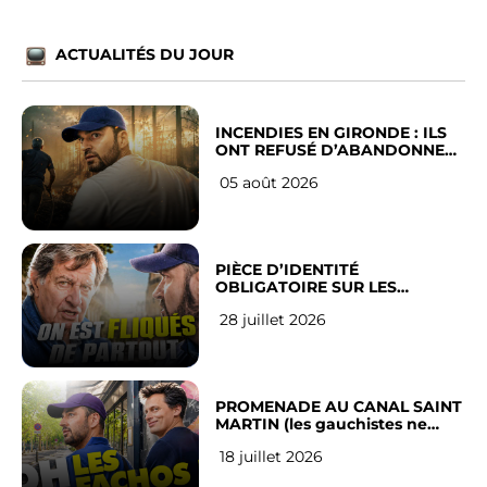
ACTUALITÉS DU JOUR
INCENDIES EN GIRONDE : ILS
ONT REFUSÉ D’ABANDONNER
LEUR VILLE
05 août 2026
PIÈCE D’IDENTITÉ
OBLIGATOIRE SUR LES
RÉSEAUX SOCIAUX : l’avis des
28 juillet 2026
Français
PROMENADE AU CANAL SAINT
MARTIN (les gauchistes ne
veulent pas)
18 juillet 2026